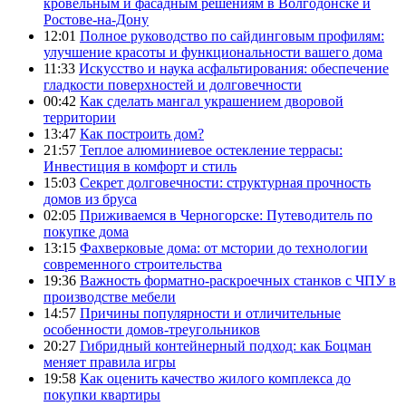
кровельным и фасадным решениям в Волгодонске и
Ростове-на-Дону
12:01
Полное руководство по сайдинговым профилям:
улучшение красоты и функциональности вашего дома
11:33
Искусство и наука асфальтирования: обеспечение
гладкости поверхностей и долговечности
00:42
Как сделать мангал украшением дворовой
территории
13:47
Как построить дом?
21:57
Теплое алюминиевое остекление террасы:
Инвестиция в комфорт и стиль
15:03
Секрет долговечности: структурная прочность
домов из бруса
02:05
Приживаемся в Черногорске: Путеводитель по
покупке дома
13:15
Фахверковые дома: от мстории до технологии
современного строительства
19:36
Важность форматно-раскроечных станков с ЧПУ в
производстве мебели
14:57
Причины популярности и отличительные
особенности домов-треугольников
20:27
Гибридный контейнерный подход: как Боцман
меняет правила игры
19:58
Как оценить качество жилого комплекса до
покупки квартиры