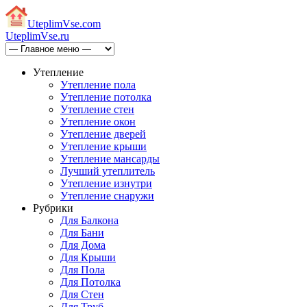
Uteplim
Vse.com
Uteplim
Vse.ru
Утепление
Утепление пола
Утепление потолка
Утепление стен
Утепление окон
Утепление дверей
Утепление крыши
Утепление мансарды
Лучший утеплитель
Утепление изнутри
Утепление снаружи
Рубрики
Для Балкона
Для Бани
Для Дома
Для Крыши
Для Пола
Для Потолка
Для Стен
Для Труб