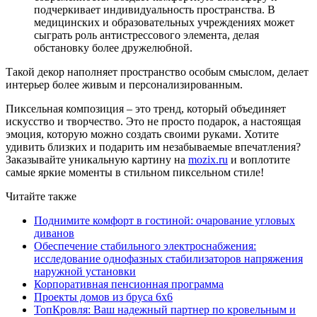
подчеркивает индивидуальность пространства. В
медицинских и образовательных учреждениях может
сыграть роль антистрессового элемента, делая
обстановку более дружелюбной.
Такой декор наполняет пространство особым смыслом, делает
интерьер более живым и персонализированным.
Пиксельная композиция – это тренд, который объединяет
искусство и творчество. Это не просто подарок, а настоящая
эмоция, которую можно создать своими руками. Хотите
удивить близких и подарить им незабываемые впечатления?
Заказывайте уникальную картину на
mozix.ru
и воплотите
самые яркие моменты в стильном пиксельном стиле!
Читайте также
Поднимите комфорт в гостиной: очарование угловых
диванов
Обеспечение стабильного электроснабжения:
исследование однофазных стабилизаторов напряжения
наружной установки
Корпоративная пенсионная программа
Проекты домов из бруса 6х6
ТопКровля: Ваш надежный партнер по кровельным и