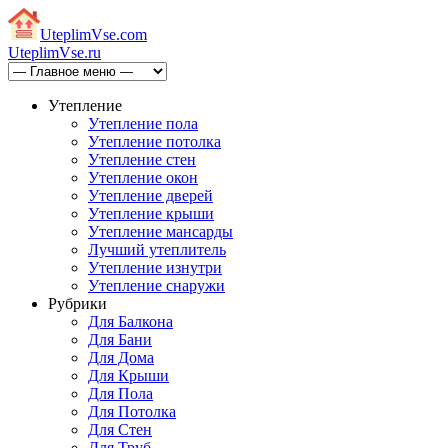
Uteplim
Vse.com
Uteplim
Vse.ru
Утепление
Утепление пола
Утепление потолка
Утепление стен
Утепление окон
Утепление дверей
Утепление крыши
Утепление мансарды
Лучший утеплитель
Утепление изнутри
Утепление снаружи
Рубрики
Для Балкона
Для Бани
Для Дома
Для Крыши
Для Пола
Для Потолка
Для Стен
Для Труб