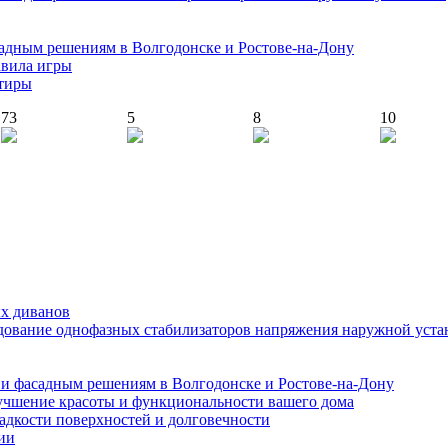
адным решениям в Волгодонске и Ростове-на-Дону
авила игры
ртиры
73
5
8
10
ых диванов
едование однофазных стабилизаторов напряжения наружной уста
и фасадным решениям в Волгодонске и Ростове-на-Дону
учшение красоты и функциональности вашего дома
ладкости поверхностей и долговечности
ии