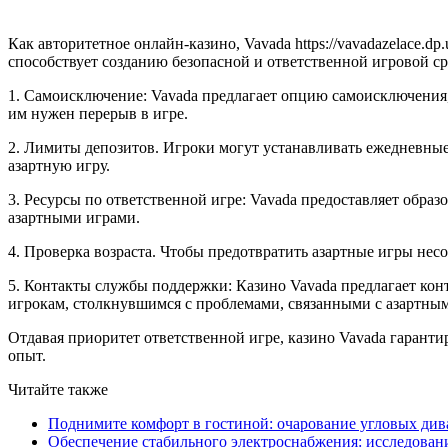
Как авторитетное онлайн-казино, Vavada https://vavadazelace.
способствует созданию безопасной и ответственной игровой с
1. Самоисключение: Vavada предлагает опцию самоисключения, 
им нужен перерыв в игре.
2. Лимиты депозитов. Игроки могут устанавливать ежедневны
азартную игру.
3. Ресурсы по ответственной игре: Vavada предоставляет обра
азартными играми.
4. Проверка возраста. Чтобы предотвратить азартные игры нес
5. Контакты службы поддержки: Казино Vavada предлагает ко
игрокам, столкнувшимся с проблемами, связанными с азартны
Отдавая приоритет ответственной игре, казино Vavada гарант
опыт.
Читайте также
Поднимите комфорт в гостиной: очарование угловых див
Обеспечение стабильного электроснабжения: исследован