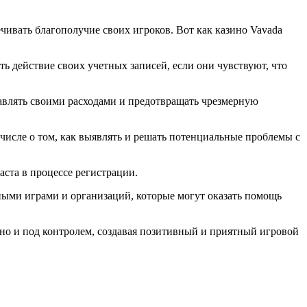
печивать благополучие своих игроков. Вот как казино Vavada
ь действие своих учетных записей, если они чувствуют, что
авлять своими расходами и предотвращать чрезмерную
 числе о том, как выявлять и решать потенциальные проблемы с
аста в процессе регистрации.
ыми играми и организаций, которые могут оказать помощь
сно и под контролем, создавая позитивный и приятный игровой