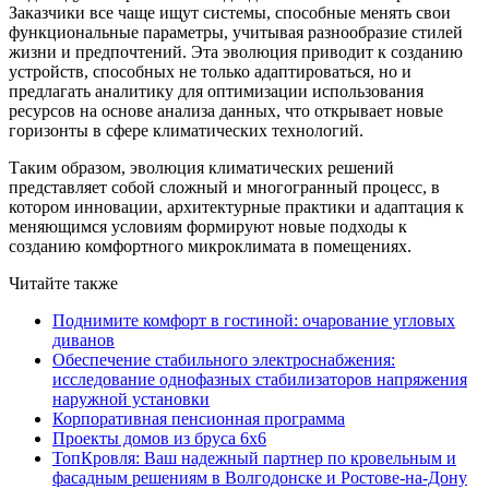
Заказчики все чаще ищут системы, способные менять свои
функциональные параметры, учитывая разнообразие стилей
жизни и предпочтений. Эта эволюция приводит к созданию
устройств, способных не только адаптироваться, но и
предлагать аналитику для оптимизации использования
ресурсов на основе анализа данных, что открывает новые
горизонты в сфере климатических технологий.
Таким образом, эволюция климатических решений
представляет собой сложный и многогранный процесс, в
котором инновации, архитектурные практики и адаптация к
меняющимся условиям формируют новые подходы к
созданию комфортного микроклимата в помещениях.
Читайте также
Поднимите комфорт в гостиной: очарование угловых
диванов
Обеспечение стабильного электроснабжения:
исследование однофазных стабилизаторов напряжения
наружной установки
Корпоративная пенсионная программа
Проекты домов из бруса 6х6
ТопКровля: Ваш надежный партнер по кровельным и
фасадным решениям в Волгодонске и Ростове-на-Дону