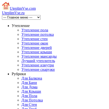
Uteplim
Vse.com
Uteplim
Vse.ru
Утепление
Утепление пола
Утепление потолка
Утепление стен
Утепление окон
Утепление дверей
Утепление крыши
Утепление мансарды
Лучший утеплитель
Утепление изнутри
Утепление снаружи
Рубрики
Для Балкона
Для Бани
Для Дома
Для Крыши
Для Пола
Для Потолка
Для Стен
Для Труб