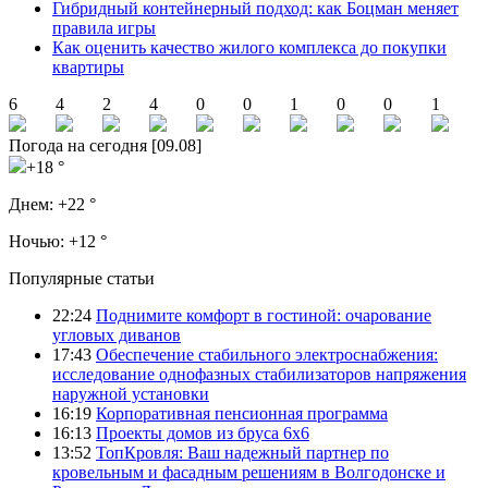
Гибридный контейнерный подход: как Боцман меняет
правила игры
Как оценить качество жилого комплекса до покупки
квартиры
6
4
2
4
0
0
1
0
0
1
Погода на сегодня [09.08]
+18 °
Днем:
+22 °
Ночью:
+12 °
Популярные статьи
22:24
Поднимите комфорт в гостиной: очарование
угловых диванов
17:43
Обеспечение стабильного электроснабжения:
исследование однофазных стабилизаторов напряжения
наружной установки
16:19
Корпоративная пенсионная программа
16:13
Проекты домов из бруса 6х6
13:52
ТопКровля: Ваш надежный партнер по
кровельным и фасадным решениям в Волгодонске и