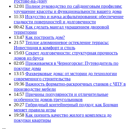
Ростове-на-Дону
12:01
Полное руководство по сайдинговым профилям:
улучшение красоты и функциональности вашего дома
11:33
Искусство и наука асфальтирования: обеспечение
гладкости поверхностей и долговечности
00:42
Как сделать мангал украшением дворовой
территории
13:47
Как построить дом?
21:57
Теплое алюминиевое остекление террасы:
Инвестиция в комфорт и стиль
15:03
Секрет долговечности: структурная прочность
домов из бруса
02:05
Приживаемся в Черногорске: Путеводитель по
покупке дома
13:15
Фахверковые дома: от мстории до технологии
современного строительства
19:36
Важность форматно-раскроечных станков с ЧПУ в
производстве мебели
14:57
Причины популярности и отличительные
особенности домов-треугольников
20:27
Гибридный контейнерный подход: как Боцман
меняет правила игры
19:58
Как оценить качество жилого комплекса до
покупки квартиры