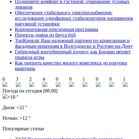
Поднимите комфорт в гостиной: очарование угловых
диванов
Обеспечение стабильного электроснабжения:
исследование однофазных стабилизаторов напряжения
наружной установки
Корпоративная пенсионная программа
Проекты домов из бруса 6х6
ТопКровля: Ваш надежный партнер по кровельным и
фасадным решениям в Волгодонске и Ростове-на-Дону
Гибридный контейнерный подход: как Боцман меняет
правила игры
Как оценить качество жилого комплекса до покупки
квартиры
6
3
2
4
0
0
1
0
0
1
Погода на сегодня [08.08]
+18 °
Днем:
+22 °
Ночью:
+12 °
Популярные статьи