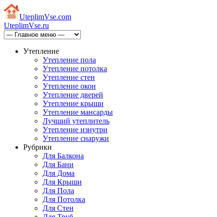
Uteplim
Vse.com
Uteplim
Vse.ru
Утепление
Утепление пола
Утепление потолка
Утепление стен
Утепление окон
Утепление дверей
Утепление крыши
Утепление мансарды
Лучший утеплитель
Утепление изнутри
Утепление снаружи
Рубрики
Для Балкона
Для Бани
Для Дома
Для Крыши
Для Пола
Для Потолка
Для Стен
Для Труб