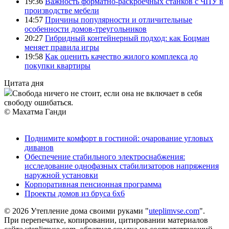
19:36
Важность форматно-раскроечных станков с ЧПУ в
производстве мебели
14:57
Причины популярности и отличительные
особенности домов-треугольников
20:27
Гибридный контейнерный подход: как Боцман
меняет правила игры
19:58
Как оценить качество жилого комплекса до
покупки квартиры
Цитата дня
Свобода ничего не стоит, если она не включает в себя
свободу ошибаться.
© Махатма Ганди
Поднимите комфорт в гостиной: очарование угловых
диванов
Обеспечение стабильного электроснабжения:
исследование однофазных стабилизаторов напряжения
наружной установки
Корпоративная пенсионная программа
Проекты домов из бруса 6х6
© 2026 Утепление дома своими руками "
uteplimvse.com
".
При перепечатке, копировании, цитировании материалов