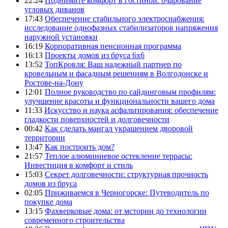
22:24
Поднимите комфорт в гостиной: очарование
угловых диванов
17:43
Обеспечение стабильного электроснабжения:
исследование однофазных стабилизаторов напряжения
наружной установки
16:19
Корпоративная пенсионная программа
16:13
Проекты домов из бруса 6х6
13:52
ТопКровля: Ваш надежный партнер по
кровельным и фасадным решениям в Волгодонске и
Ростове-на-Дону
12:01
Полное руководство по сайдинговым профилям:
улучшение красоты и функциональности вашего дома
11:33
Искусство и наука асфальтирования: обеспечение
гладкости поверхностей и долговечности
00:42
Как сделать мангал украшением дворовой
территории
13:47
Как построить дом?
21:57
Теплое алюминиевое остекление террасы:
Инвестиция в комфорт и стиль
15:03
Секрет долговечности: структурная прочность
домов из бруса
02:05
Приживаемся в Черногорске: Путеводитель по
покупке дома
13:15
Фахверковые дома: от мстории до технологии
современного строительства