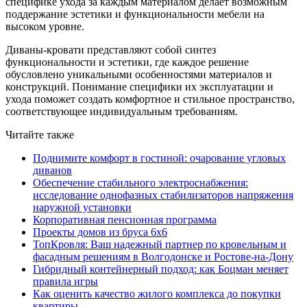
специфике ухода за каждым материалом делает возможным
поддержание эстетики и функциональности мебели на
высоком уровне.
Диваны-кровати представляют собой синтез
функциональности и эстетики, где каждое решение
обусловлено уникальными особенностями материалов и
конструкций. Понимание специфики их эксплуатации и
ухода поможет создать комфортное и стильное пространство,
соответствующее индивидуальным требованиям.
Читайте также
Поднимите комфорт в гостиной: очарование угловых
диванов
Обеспечение стабильного электроснабжения:
исследование однофазных стабилизаторов напряжения
наружной установки
Корпоративная пенсионная программа
Проекты домов из бруса 6х6
ТопКровля: Ваш надежный партнер по кровельным и
фасадным решениям в Волгодонске и Ростове-на-Дону
Гибридный контейнерный подход: как Боцман меняет
правила игры
Как оценить качество жилого комплекса до покупки
квартиры