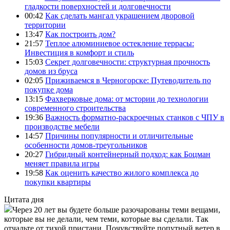
гладкости поверхностей и долговечности
00:42
Как сделать мангал украшением дворовой
территории
13:47
Как построить дом?
21:57
Теплое алюминиевое остекление террасы:
Инвестиция в комфорт и стиль
15:03
Секрет долговечности: структурная прочность
домов из бруса
02:05
Приживаемся в Черногорске: Путеводитель по
покупке дома
13:15
Фахверковые дома: от мстории до технологии
современного строительства
19:36
Важность форматно-раскроечных станков с ЧПУ в
производстве мебели
14:57
Причины популярности и отличительные
особенности домов-треугольников
20:27
Гибридный контейнерный подход: как Боцман
меняет правила игры
19:58
Как оценить качество жилого комплекса до
покупки квартиры
Цитата дня
Через 20 лет вы будете больше разочарованы теми вещами,
которые вы не делали, чем теми, которые вы сделали. Так
отчальте от тихой пристани. Почувствуйте попутный ветер в