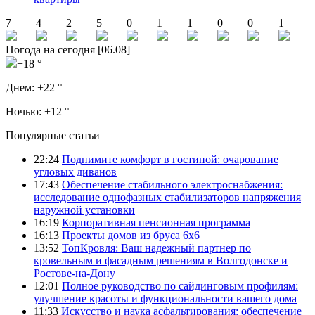
7
4
2
5
0
1
1
0
0
1
Погода на сегодня [06.08]
+18 °
Днем:
+22 °
Ночью:
+12 °
Популярные статьи
22:24
Поднимите комфорт в гостиной: очарование
угловых диванов
17:43
Обеспечение стабильного электроснабжения:
исследование однофазных стабилизаторов напряжения
наружной установки
16:19
Корпоративная пенсионная программа
16:13
Проекты домов из бруса 6х6
13:52
ТопКровля: Ваш надежный партнер по
кровельным и фасадным решениям в Волгодонске и
Ростове-на-Дону
12:01
Полное руководство по сайдинговым профилям:
улучшение красоты и функциональности вашего дома
11:33
Искусство и наука асфальтирования: обеспечение