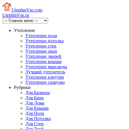
Uteplim
Vse.com
Uteplim
Vse.ru
Утепление
Утепление пола
Утепление потолка
Утепление стен
Утепление окон
Утепление дверей
Утепление крыши
Утепление мансарды
Лучший утеплитель
Утепление изнутри
Утепление снаружи
Рубрики
Для Балкона
Для Бани
Для Дома
Для Крыши
Для Пола
Для Потолка
Для Стен
Для Труб