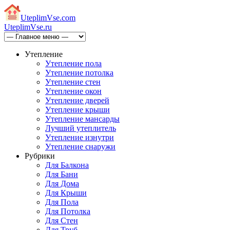
Uteplim
Vse.com
Uteplim
Vse.ru
Утепление
Утепление пола
Утепление потолка
Утепление стен
Утепление окон
Утепление дверей
Утепление крыши
Утепление мансарды
Лучший утеплитель
Утепление изнутри
Утепление снаружи
Рубрики
Для Балкона
Для Бани
Для Дома
Для Крыши
Для Пола
Для Потолка
Для Стен
Для Труб