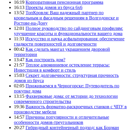
16:19
Корпоративная пенсионная программа
16:13
Проекты домов из бруса 6х6
13:52
ТопКровля: Ваш надежный партнер по
кровельным и фасадным решениям в Волгодонске и
Ростове-на-Дону
12:01
Полное руководство по сайдинговым профилям:
улучшение красоты и функциональности вашего дома
11:33
Искусство и наука асфальтирования: обеспечение
гладкости поверхностей и долговечности
00:42
Как сделать мангал украшением дворовой
территории
13:47
Как построить дом?
21:57
Теплое алюминиевое остекление террасы:
Инвестиция в комфорт и стиль
15:03
Секрет долговечности: структурная прочность
домов из бруса
02:05
Приживаемся в Черногорске: Путеводитель по
покупке дома
13:15
Фахверковые дома: от мстории до технологии
современного строительства
19:36
Важность форматно-раскроечных станков с ЧПУ в
производстве мебели
14:57
Причины популярности и отличительные
особенности домов-треугольников
20:27
Гибридный контейнерный подход: как Боцман