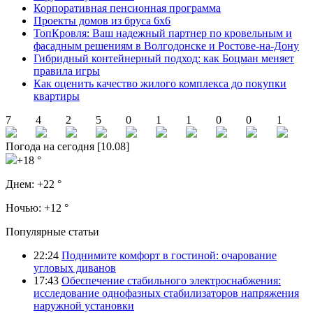
Корпоративная пенсионная программа
Проекты домов из бруса 6х6
ТопКровля: Ваш надежный партнер по кровельным и
фасадным решениям в Волгодонске и Ростове-на-Дону
Гибридный контейнерный подход: как Боцман меняет
правила игры
Как оценить качество жилого комплекса до покупки
квартиры
7
4
2
5
0
1
1
0
0
1
Погода на сегодня [10.08]
+18 °
Днем:
+22 °
Ночью:
+12 °
Популярные статьи
22:24
Поднимите комфорт в гостиной: очарование
угловых диванов
17:43
Обеспечение стабильного электроснабжения:
исследование однофазных стабилизаторов напряжения
наружной установки