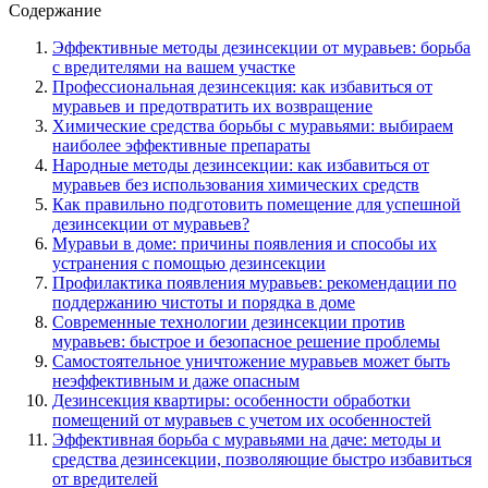
Содержание
Эффективные методы дезинсекции от муравьев: борьба
с вредителями на вашем участке
Профессиональная дезинсекция: как избавиться от
муравьев и предотвратить их возвращение
Химические средства борьбы с муравьями: выбираем
наиболее эффективные препараты
Народные методы дезинсекции: как избавиться от
муравьев без использования химических средств
Как правильно подготовить помещение для успешной
дезинсекции от муравьев?
Муравьи в доме: причины появления и способы их
устранения с помощью дезинсекции
Профилактика появления муравьев: рекомендации по
поддержанию чистоты и порядка в доме
Современные технологии дезинсекции против
муравьев: быстрое и безопасное решение проблемы
Самостоятельное уничтожение муравьев может быть
неэффективным и даже опасным
Дезинсекция квартиры: особенности обработки
помещений от муравьев с учетом их особенностей
Эффективная борьба с муравьями на даче: методы и
средства дезинсекции, позволяющие быстро избавиться
от вредителей