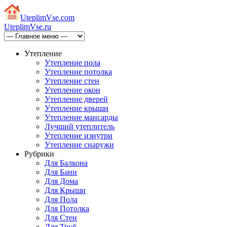
Uteplim
Vse.com
Uteplim
Vse.ru
Утепление
Утепление пола
Утепление потолка
Утепление стен
Утепление окон
Утепление дверей
Утепление крыши
Утепление мансарды
Лучший утеплитель
Утепление изнутри
Утепление снаружи
Рубрики
Для Балкона
Для Бани
Для Дома
Для Крыши
Для Пола
Для Потолка
Для Стен
Для Труб