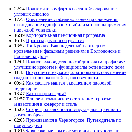
22:24
Поднимите комфорт в гостиной: очарование
угловых диванов
17:43
Обеспечение стабильного электроснабжения:
исследование однофазных стабилизаторов напряжения
наружной установки
16:19
Корпоративная пенсионная программа
16:13
Проекты домов из бруса 6х6
13:52
ТопКровля: Ваш надежный партнер по
кровельным и фасадным решениям в Волгодонске и
Ростове-на-Дону
12:01
Полное руководство по сайдинговым профилям:
улучшение красоты и функциональности вашего дома
11:33
Искусство и наука асфальтирования: обеспечение
гладкости поверхностей и долговечности
00:42
Как сделать мангал украшением дворовой
территории
13:47
Как построить дом?
21:57
Теплое алюминиевое остекление террасы:
Инвестиция в комфорт и стиль
15:03
Секрет долговечности: структурная прочность
домов из бруса
02:05
Приживаемся в Черногорске: Путеводитель по
покупке дома
13:15
Фахверковые дома: от мстории до технологии