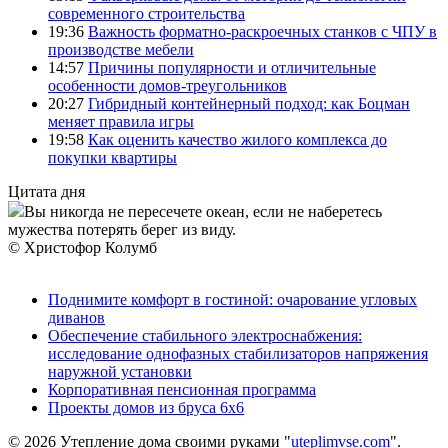
современного строительства
19:36
Важность форматно-раскроечных станков с ЧПУ в
производстве мебели
14:57
Причины популярности и отличительные
особенности домов-треугольников
20:27
Гибридный контейнерный подход: как Боцман
меняет правила игры
19:58
Как оценить качество жилого комплекса до
покупки квартиры
Цитата дня
Вы никогда не пересечете океан, если не наберетесь
мужества потерять берег из виду.
© Христофор Колумб
Поднимите комфорт в гостиной: очарование угловых
диванов
Обеспечение стабильного электроснабжения:
исследование однофазных стабилизаторов напряжения
наружной установки
Корпоративная пенсионная программа
Проекты домов из бруса 6х6
© 2026 Утепление дома своими руками "
uteplimvse.com
".