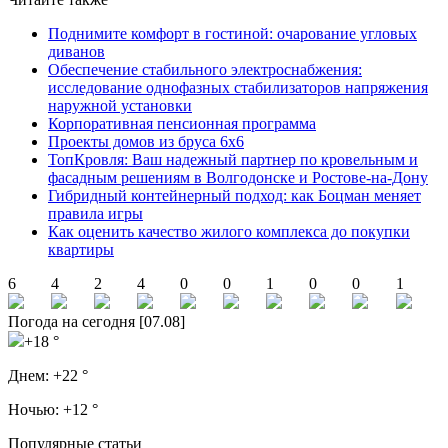
Поднимите комфорт в гостиной: очарование угловых
диванов
Обеспечение стабильного электроснабжения:
исследование однофазных стабилизаторов напряжения
наружной установки
Корпоративная пенсионная программа
Проекты домов из бруса 6х6
ТопКровля: Ваш надежный партнер по кровельным и
фасадным решениям в Волгодонске и Ростове-на-Дону
Гибридный контейнерный подход: как Боцман меняет
правила игры
Как оценить качество жилого комплекса до покупки
квартиры
6
4
2
4
0
0
1
0
0
1
Погода на сегодня [07.08]
+18 °
Днем:
+22 °
Ночью:
+12 °
Популярные статьи