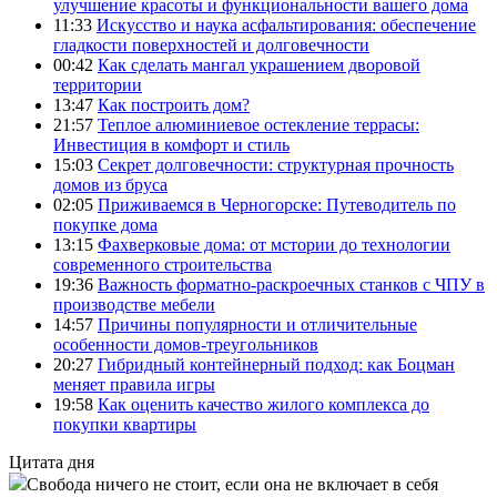
улучшение красоты и функциональности вашего дома
11:33
Искусство и наука асфальтирования: обеспечение
гладкости поверхностей и долговечности
00:42
Как сделать мангал украшением дворовой
территории
13:47
Как построить дом?
21:57
Теплое алюминиевое остекление террасы:
Инвестиция в комфорт и стиль
15:03
Секрет долговечности: структурная прочность
домов из бруса
02:05
Приживаемся в Черногорске: Путеводитель по
покупке дома
13:15
Фахверковые дома: от мстории до технологии
современного строительства
19:36
Важность форматно-раскроечных станков с ЧПУ в
производстве мебели
14:57
Причины популярности и отличительные
особенности домов-треугольников
20:27
Гибридный контейнерный подход: как Боцман
меняет правила игры
19:58
Как оценить качество жилого комплекса до
покупки квартиры
Цитата дня
Свобода ничего не стоит, если она не включает в себя