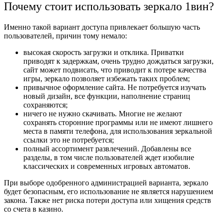
Почему стоит использовать зеркало 1вин?
Именно такой вариант доступа привлекает большую часть
пользователей, причин тому немало:
высокая скорость загрузки и отклика. Приватки
приводят к задержкам, очень трудно дождаться загрузки,
сайт может подвисать, что приводит к потере качества
игры, зеркало позволяет избежать таких проблем;
привычное оформление сайта. Не потребуется изучать
новый дизайн, все функции, наполнение страниц
сохраняются;
ничего не нужно скачивать. Многие не желают
сохранять сторонние программы или не имеют лишнего
места в памяти телефона, для использования зеркальной
ссылки это не потребуется;
полный ассортимент развлечений. Добавлены все
разделы, в том числе пользователей ждет изобилие
классических и современных игровых автоматов.
При выборе одобренного администрацией варианта, зеркало
будет безопасным, его использование не является нарушением
закона. Также нет риска потери доступа или хищения средств
со счета в казино.