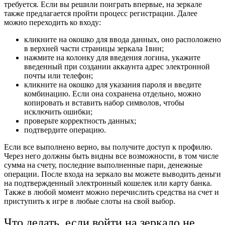
требуется. Если вы решили поиграть впервые, на зеркале
также предлагается пройти процесс регистрации. Далее
можно переходить ко входу:
кликните на окошко для ввода данных, оно расположено
в верхней части страницы зеркала 1вин;
нажмите на колонку для введения логина, укажите
введенный при создании аккаунта адрес электронной
почты или телефон;
кликните на окошко для указания пароля и введите
комбинацию. Если она сохранена отдельно, можно
копировать и вставить набор символов, чтобы
исключить ошибки;
проверьте корректность данных;
подтвердите операцию.
Если все выполнено верно, вы получите доступ к профилю.
Через него должны быть видны все возможности, в том числе
сумма на счету, последние выполненные пари, денежные
операции. После входа на зеркало вы можете выводить деньги
на подтвержденный электронный кошелек или карту банка.
Также в любой момент можно перечислить средства на счет и
приступить к игре в любые слоты на свой выбор.
Что делать, если войти на зеркало не