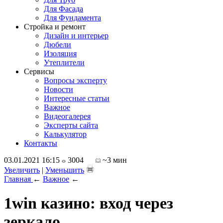
Для Фасада
Для Фундамента
Стройка и ремонт
Дизайн и интерьер
Дюбели
Изоляция
Утеплители
Сервисы
Вопросы эксперту
Новости
Интересные статьи
Важное
Видеогалерея
Эксперты сайта
Калькулятор
Контакты
03.01.2021 16:15
3004
~3 мин
Увеличить
|
Уменьшить
Главная
←
Важное
←
1win казино: вход через
зеркало