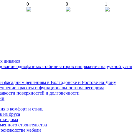
0
0
1
ых диванов
едование однофазных стабилизаторов напряжения наружной уста
и фасадным решениям в Волгодонске и Ростове-на-Дону
учшение красоты и функциональности вашего дома
ладкости поверхностей и долговечности
ии
ия в комфорт и стиль
в из бруса
пке дома
еменного строительства
производстве мебели