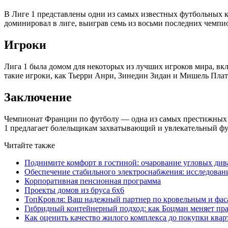
В Лиге 1 представлены одни из самых известных футбольных
доминировал в лиге, выиграв семь из восьми последних чемпи
Игроки
Лига 1 была домом для некоторых из лучших игроков мира, вк
такие игроки, как Тьерри Анри, Зинедин Зидан и Мишель Плат
Заключение
Чемпионат Франции по футболу — одна из самых престижных и
1 предлагает болельщикам захватывающий и увлекательный фут
Читайте также
Поднимите комфорт в гостиной: очарование угловых див
Обеспечение стабильного электроснабжения: исследован
Корпоративная пенсионная программа
Проекты домов из бруса 6х6
ТопКровля: Ваш надежный партнер по кровельным и фас
Гибридный контейнерный подход: как Боцман меняет пр
Как оценить качество жилого комплекса до покупки ква