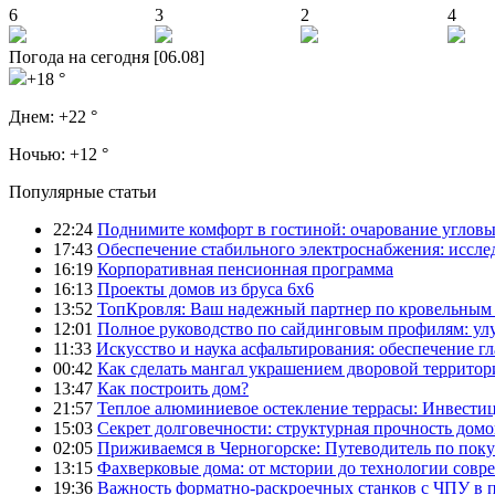
6
3
2
4
Погода на сегодня [06.08]
+18 °
Днем:
+22 °
Ночью:
+12 °
Популярные статьи
22:24
Поднимите комфорт в гостиной: очарование углов
17:43
Обеспечение стабильного электроснабжения: иссл
16:19
Корпоративная пенсионная программа
16:13
Проекты домов из бруса 6х6
13:52
ТопКровля: Ваш надежный партнер по кровельным 
12:01
Полное руководство по сайдинговым профилям: ул
11:33
Искусство и наука асфальтирования: обеспечение г
00:42
Как сделать мангал украшением дворовой территор
13:47
Как построить дом?
21:57
Теплое алюминиевое остекление террасы: Инвестиц
15:03
Секрет долговечности: структурная прочность домо
02:05
Приживаемся в Черногорске: Путеводитель по поку
13:15
Фахверковые дома: от мстории до технологии совр
19:36
Важность форматно-раскроечных станков с ЧПУ в 