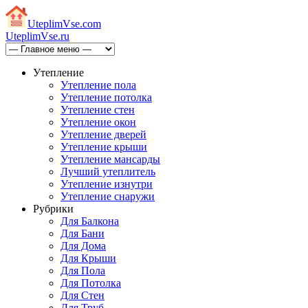
Uteplim
Vse.com
Uteplim
Vse.ru
Утепление
Утепление пола
Утепление потолка
Утепление стен
Утепление окон
Утепление дверей
Утепление крыши
Утепление мансарды
Лучший утеплитель
Утепление изнутри
Утепление снаружи
Рубрики
Для Балкона
Для Бани
Для Дома
Для Крыши
Для Пола
Для Потолка
Для Стен
Для Труб