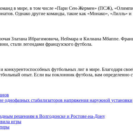
 команд в мире, в том числе «Пари Сен-Жермен» (ПСЖ), «Олим
онатов. Однако другие команды, такие как «Монако», «Лилль» и
лючая Златана Ибрагимовича, Неймара и Килиана Мбаппе. Францу
ини, стали легендами французского футбола.
 конкурентоспособных футбольных лиг в мире. Благодаря свое
больный опыт. Если вы поклонник футбола, вам определенно ст
анов
ие однофазных стабилизаторов напряжения наружной установки
адным решениям в Волгодонске и Ростове-на-Дону
авила игры
ртиры