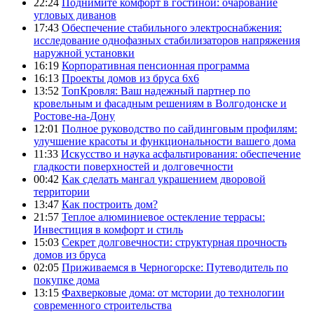
22:24
Поднимите комфорт в гостиной: очарование
угловых диванов
17:43
Обеспечение стабильного электроснабжения:
исследование однофазных стабилизаторов напряжения
наружной установки
16:19
Корпоративная пенсионная программа
16:13
Проекты домов из бруса 6х6
13:52
ТопКровля: Ваш надежный партнер по
кровельным и фасадным решениям в Волгодонске и
Ростове-на-Дону
12:01
Полное руководство по сайдинговым профилям:
улучшение красоты и функциональности вашего дома
11:33
Искусство и наука асфальтирования: обеспечение
гладкости поверхностей и долговечности
00:42
Как сделать мангал украшением дворовой
территории
13:47
Как построить дом?
21:57
Теплое алюминиевое остекление террасы:
Инвестиция в комфорт и стиль
15:03
Секрет долговечности: структурная прочность
домов из бруса
02:05
Приживаемся в Черногорске: Путеводитель по
покупке дома
13:15
Фахверковые дома: от мстории до технологии
современного строительства