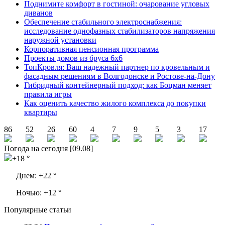
Поднимите комфорт в гостиной: очарование угловых
диванов
Обеспечение стабильного электроснабжения:
исследование однофазных стабилизаторов напряжения
наружной установки
Корпоративная пенсионная программа
Проекты домов из бруса 6х6
ТопКровля: Ваш надежный партнер по кровельным и
фасадным решениям в Волгодонске и Ростове-на-Дону
Гибридный контейнерный подход: как Боцман меняет
правила игры
Как оценить качество жилого комплекса до покупки
квартиры
86
52
26
60
4
7
9
5
3
17
Погода на сегодня [09.08]
+18 °
Днем:
+22 °
Ночью:
+12 °
Популярные статьи