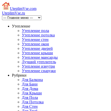
Uteplim
Vse.com
Uteplim
Vse.ru
Утепление
Утепление пола
Утепление потолка
Утепление стен
Утепление окон
Утепление дверей
Утепление крыши
Утепление мансарды
Лучший утеплитель
Утепление изнутри
Утепление снаружи
Рубрики
Для Балкона
Для Бани
Для Дома
Для Крыши
Для Пола
Для Потолка
Для Стен
Для Труб