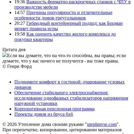
19:36
Важность форматно-раскроечных станков с ЧПУ в
производстве мебели
14:57
Причины популярности и отличительные
особенности домов-треугольников
20:27
Гибридный контейнерный подход: как Боцман
меняет правила игры
19:58
Как оценить качество жилого комплекса до
покупки квартиры
Цитата дня
Если вы думаете, что на что-то способны, вы правы; если
думаете, что у вас ничего не получится - вы тоже правы.
© Генри Форд
Поднимите комфорт в гостиной: очарование угловых
диванов
Обеспечение стабильного электроснабжения:
исследование однофазных стабилизаторов напряжения
наружной установки
Корпоративная пенсионная программа
Проекты домов из бруса 6х6
© 2026 Утепление дома своими руками "
uteplimvse.com
".
При перепечатке, копировании, цитировании материалов