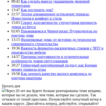
00:42
Как сделать мангал украшением дворовой
территории
13:47
Как построить дом?
21:57
Теплое алюминиевое остекление террасы:
Инвестиция в комфорт и стиль
15:03
Секрет долговечности: структурная прочность
домов из бруса
02:05
Приживаемся в Черногорске: Путеводитель по
покупке дома
13:15
Фахверковые дома: от мстории до технологии
современного строительства
19:36
Важность форматно-раскроечных станков с ЧПУ в
производстве мебели
14:57
Причины популярности и отличительные
особенности домов-треугольников
20:27
Гибридный контейнерный подход: как Боцман
меняет правила игры
19:58
Как оценить качество жилого комплекса до
покупки квартиры
Цитата дня
Через 20 лет вы будете больше разочарованы теми вещами,
которые вы не делали, чем теми, которые вы сделали. Так
отчальте от тихой пристани. Почувствуйте попутный ветер в
вашем парусе. Двигайтесь вперед, действуйте, открывайте!