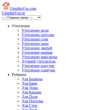
Uteplim
Vse.com
Uteplim
Vse.ru
Утепление
Утепление пола
Утепление потолка
Утепление стен
Утепление окон
Утепление дверей
Утепление крыши
Утепление мансарды
Лучший утеплитель
Утепление изнутри
Утепление снаружи
Рубрики
Для Балкона
Для Бани
Для Дома
Для Крыши
Для Пола
Для Потолка
Для Стен
Для Труб