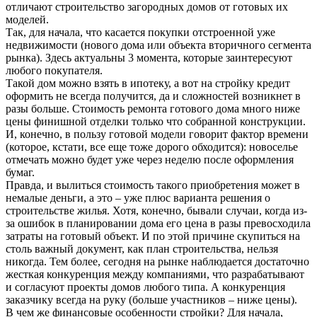
отличают строительство загородных домов от готовых их
моделей.
Так, для начала, что касается покупки отстроенной уже
недвижимости (нового дома или объекта вторичного сегмента
рынка). Здесь актуальны 3 момента, которые заинтересуют
любого покупателя.
Такой дом можно взять в ипотеку, а вот на стройку кредит
оформить не всегда получится, да и сложностей возникнет в
разы больше. Стоимость ремонта готового дома много ниже
цены финишной отделки только что собранной конструкции.
И, конечно, в пользу готовой модели говорит фактор времени
(которое, кстати, все еще тоже дорого обходится): новоселье
отмечать можно будет уже через неделю после оформления
бумаг.
Правда, и вылиться стоимость такого приобретения может в
немалые деньги, а это – уже плюс варианта решения о
строительстве жилья. Хотя, конечно, бывали случаи, когда из-
за ошибок в планировании дома его цена в разы превосходила
затраты на готовый объект. И по этой причине скупиться на
столь важный документ, как план строительства, нельзя
никогда. Тем более, сегодня на рынке наблюдается достаточно
жесткая конкуренция между компаниями, что разрабатывают
и согласуют проекты домов любого типа. А конкуренция
заказчику всегда на руку (больше участников – ниже цены).
В чем же финансовые особенности стройки? Для начала,