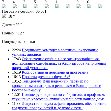
7
4
2
5
0
1
1
0
0
1
Погода на сегодня [06.08]
+18 °
Днем:
+22 °
Ночью:
+12 °
Популярные статьи
22:24
Поднимите комфорт в гостиной: очарование
угловых диванов
17:43
Обеспечение стабильного электроснабжения:
исследование однофазных стабилизаторов напряжения
наружной установки
16:19
Корпоративная пенсионная программа
16:13
Проекты домов из бруса 6х6
13:52
ТопКровля: Ваш надежный партнер по
кровельным и фасадным решениям в Волгодонске и
Ростове-на-Дону
12:01
Полное руководство по сайдинговым профилям:
улучшение красоты и функциональности вашего дома
11:33
Искусство и наука асфальтирования: обеспечение
гладкости поверхностей и долговечности