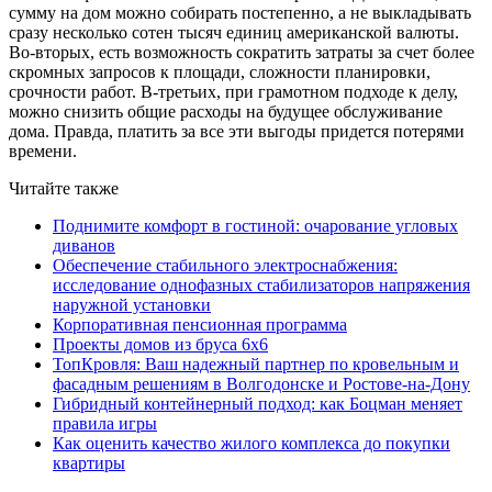
сумму на дом можно собирать постепенно, а не выкладывать
сразу несколько сотен тысяч единиц американской валюты.
Во-вторых, есть возможность сократить затраты за счет более
скромных запросов к площади, сложности планировки,
срочности работ. В-третьих, при грамотном подходе к делу,
можно снизить общие расходы на будущее обслуживание
дома. Правда, платить за все эти выгоды придется потерями
времени.
Читайте также
Поднимите комфорт в гостиной: очарование угловых
диванов
Обеспечение стабильного электроснабжения:
исследование однофазных стабилизаторов напряжения
наружной установки
Корпоративная пенсионная программа
Проекты домов из бруса 6х6
ТопКровля: Ваш надежный партнер по кровельным и
фасадным решениям в Волгодонске и Ростове-на-Дону
Гибридный контейнерный подход: как Боцман меняет
правила игры
Как оценить качество жилого комплекса до покупки
квартиры