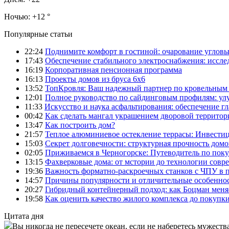
Ночью:
+12 °
Популярные статьи
22:24
Поднимите комфорт в гостиной: очарование углов
17:43
Обеспечение стабильного электроснабжения: иссл
16:19
Корпоративная пенсионная программа
16:13
Проекты домов из бруса 6х6
13:52
ТопКровля: Ваш надежный партнер по кровельным 
12:01
Полное руководство по сайдинговым профилям: ул
11:33
Искусство и наука асфальтирования: обеспечение г
00:42
Как сделать мангал украшением дворовой территор
13:47
Как построить дом?
21:57
Теплое алюминиевое остекление террасы: Инвестиц
15:03
Секрет долговечности: структурная прочность домо
02:05
Приживаемся в Черногорске: Путеводитель по поку
13:15
Фахверковые дома: от мстории до технологии совр
19:36
Важность форматно-раскроечных станков с ЧПУ в 
14:57
Причины популярности и отличительные особеннос
20:27
Гибридный контейнерный подход: как Боцман меня
19:58
Как оценить качество жилого комплекса до покупк
Цитата дня
Вы никогда не пересечете океан, если не наберетесь мужества