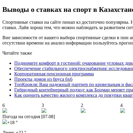
Выводы о ставках на спорт в Казахстан
Спортивные ставки на сайте пинап кз достаточно популярны. 
ставки. Лайв хорош тем, что можно наблюдать за развитием си
Вне зависимости от вашего выбора спортивные сделки в пин а
отсутствии времени на анализ информации пользуйтесь прогноз
Читайте также
Поднимите комфорт в гостиной: очарование угловых див
Обеспечение стабильного электроснабжения: исследован
Корпоративная пенсионная программа
Проекты домов из бруса 6х6
ТопКровля: Ваш надежный партнер по кровельным и фас
Гибридный контейнерный подход: как Боцман меняет пр
Как оценить качество жилого комплекса до покупки ква
6
3
2
4
Погода на сегодня [07.08]
+18 °
Днем:
+22 °