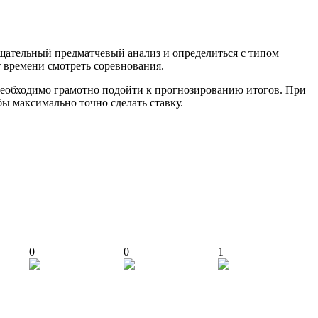
тщательный предматчевый анализ и определиться с типом
т времени смотреть соревнования.
 необходимо грамотно подойти к прогнозированию итогов. При
ы максимально точно сделать ставку.
0
0
1