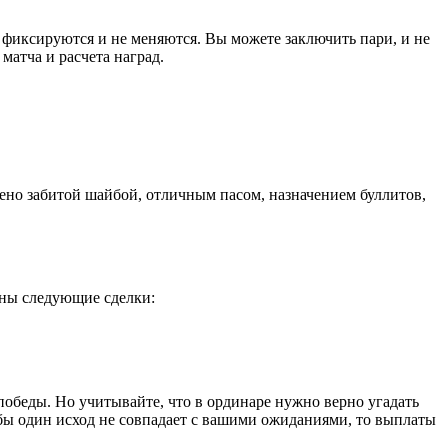
ы фиксируются и не меняются. Вы можете заключить пари, и не
матча и расчета наград.
лено забитой шайбой, отличным пасом, назначением буллитов,
ены следующие сделки:
обеды. Но учитывайте, что в ординаре нужно верно угадать
я бы один исход не совпадает с вашими ожиданиями, то выплаты