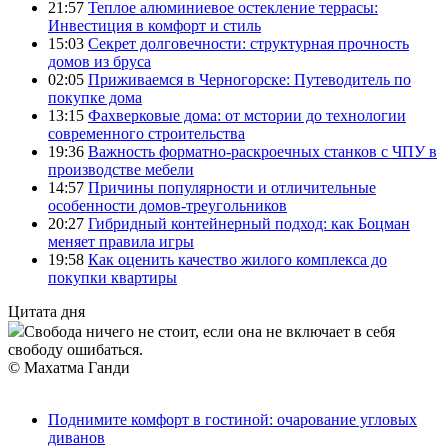
21:57
Теплое алюминиевое остекление террасы:
Инвестиция в комфорт и стиль
15:03
Секрет долговечности: структурная прочность
домов из бруса
02:05
Приживаемся в Черногорске: Путеводитель по
покупке дома
13:15
Фахверковые дома: от мстории до технологии
современного строительства
19:36
Важность форматно-раскроечных станков с ЧПУ в
производстве мебели
14:57
Причины популярности и отличительные
особенности домов-треугольников
20:27
Гибридный контейнерный подход: как Боцман
меняет правила игры
19:58
Как оценить качество жилого комплекса до
покупки квартиры
Цитата дня
Свобода ничего не стоит, если она не включает в себя
свободу ошибаться.
© Махатма Ганди
Поднимите комфорт в гостиной: очарование угловых
диванов