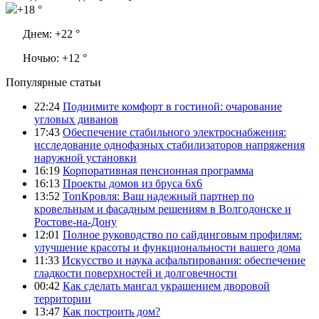
+18 °
Днем:
+22 °
Ночью:
+12 °
Популярные статьи
22:24
Поднимите комфорт в гостиной: очарование
угловых диванов
17:43
Обеспечение стабильного электроснабжения:
исследование однофазных стабилизаторов напряжения
наружной установки
16:19
Корпоративная пенсионная программа
16:13
Проекты домов из бруса 6х6
13:52
ТопКровля: Ваш надежный партнер по
кровельным и фасадным решениям в Волгодонске и
Ростове-на-Дону
12:01
Полное руководство по сайдинговым профилям:
улучшение красоты и функциональности вашего дома
11:33
Искусство и наука асфальтирования: обеспечение
гладкости поверхностей и долговечности
00:42
Как сделать мангал украшением дворовой
территории
13:47
Как построить дом?