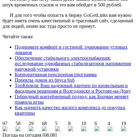
штук временных ссылок и это вам обойдет в 500 рублей.
И для того чтобы попасть в биржу GoGetLinks вам нужно
будет иметь очень качественный и трастовый сайт, сделанный
для людей, иначе вас туда просто не примут.
Читайте также
Поднимите комфорт в гостиной: очарование угловых
диванов
Обеспечение стабильного электроснабжения:
исследование однофазных стабилизаторов напряжения
наружной установки
Корпоративная пенсионная программа
Проекты домов из бруса 6х6
ТопКровля: Ваш надежный партнер по кровельным и
фасадным решениям в Волгодонске и Ростове-на-Дону
Гибридный контейнерный подход: как Боцман меняет
правила игры
Как оценить качество жилого комплекса до покупки
квартиры
97
58
29
68
5
8
10
6
4
19
Погода на сегодня [08.08]