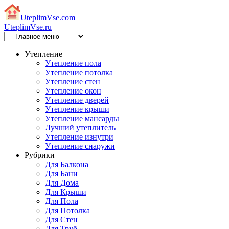
Uteplim
Vse.com
Uteplim
Vse.ru
Утепление
Утепление пола
Утепление потолка
Утепление стен
Утепление окон
Утепление дверей
Утепление крыши
Утепление мансарды
Лучший утеплитель
Утепление изнутри
Утепление снаружи
Рубрики
Для Балкона
Для Бани
Для Дома
Для Крыши
Для Пола
Для Потолка
Для Стен
Для Труб