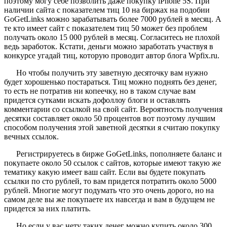
поэтому могу себе позволить даже покупку iPhone 5S. При
наличии сайта с показателем тиц 10 на биржах на подобии
GoGetLinks можно зарабатывать более 7000 рублей в месяц. А
те кто имеет сайт с показателем тиц 50 может без проблем
получать около 15 000 рублей в месяц. Согласитесь не плохой
ведь заработок. Кстати, деньги можно заработать участвуя в
конкурсе угадай тиц
, которую проводит автор блога Wpfix.ru.
Но чтобы получить эту заветную десяточку вам нужно
будет хорошенько постараться. Тиц можно поднять без денег,
то есть не потратив ни копеечку, но в таком случае вам
придется сутками искать дофоллоу блоги и оставлять
комментарии со ссылкой на свой сайт. Вероятность получения
десятки составляет около 50 процентов вот поэтому лучшим
способом получения этой заветной десятки я считаю покупку
вечных ссылок.
Регистрируетесь в бирже GoGetLinks, пополняете баланс и
покупаете около 50 ссылок с сайтов, которые имеют такую же
тематику какую имеет ваш сайт. Если вы будете покупать
ссылки по сто рублей, то вам придется потратить около 5000
рублей. Многие могут подумать что это очень дорого, но на
самом деле вы же покупаете их навсегда и вам в будущем не
придется за них платить.
Но если у вас нету таких денег можно купить около 300