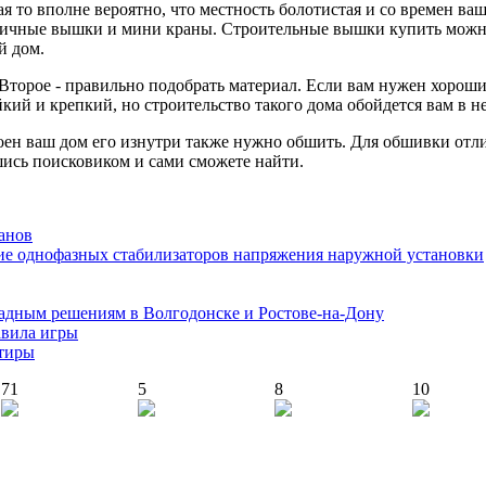
ая то вполне вероятно, что местность болотистая и со времен ваш
зличные вышки и мини краны. Строительные вышки купить можно
й дом.
Второе - правильно подобрать материал. Если вам нужен хороши
ий и крепкий, но строительство такого дома обойдется вам в не
троен ваш дом его изнутри также нужно обшить. Для обшивки от
вшись поисковиком и сами сможете найти.
анов
ие однофазных стабилизаторов напряжения наружной установки
адным решениям в Волгодонске и Ростове-на-Дону
авила игры
ртиры
71
5
8
10