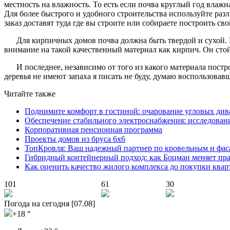
местность на влажность. То есть если почва круглый год влажн
Для более быстрого и удобного строительства используйте ра
заказ доставят туда где вы строите или собираете построить сво
Для кирпичных домов почва должна быть твердой и сухой. 
внимание на такой качественный материал как кирпич. Он стойк
И последнее, независимо от того из какого материала пос
деревья не имеют запаха я писать не буду, думаю воспользова
Читайте также
Поднимите комфорт в гостиной: очарование угловых див
Обеспечение стабильного электроснабжения: исследован
Корпоративная пенсионная программа
Проекты домов из бруса 6х6
ТопКровля: Ваш надежный партнер по кровельным и фас
Гибридный контейнерный подход: как Боцман меняет пр
Как оценить качество жилого комплекса до покупки ква
101
61
30
Погода на сегодня [07.08]
+18 °