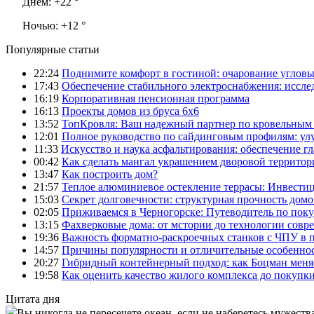
Днем:
+22 °
Ночью:
+12 °
Популярные статьи
22:24
Поднимите комфорт в гостиной: очарование углов
17:43
Обеспечение стабильного электроснабжения: иссл
16:19
Корпоративная пенсионная программа
16:13
Проекты домов из бруса 6х6
13:52
ТопКровля: Ваш надежный партнер по кровельным 
12:01
Полное руководство по сайдинговым профилям: ул
11:33
Искусство и наука асфальтирования: обеспечение г
00:42
Как сделать мангал украшением дворовой территор
13:47
Как построить дом?
21:57
Теплое алюминиевое остекление террасы: Инвестиц
15:03
Секрет долговечности: структурная прочность домо
02:05
Приживаемся в Черногорске: Путеводитель по поку
13:15
Фахверковые дома: от мстории до технологии совр
19:36
Важность форматно-раскроечных станков с ЧПУ в 
14:57
Причины популярности и отличительные особеннос
20:27
Гибридный контейнерный подход: как Боцман меня
19:58
Как оценить качество жилого комплекса до покупк
Цитата дня
Вы никогда не пересечете океан, если не наберетесь мужества