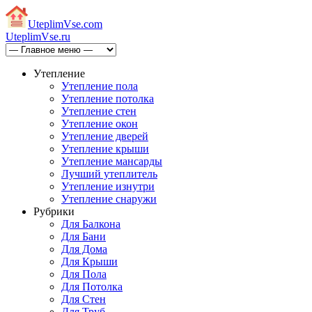
Uteplim
Vse.com
Uteplim
Vse.ru
Утепление
Утепление пола
Утепление потолка
Утепление стен
Утепление окон
Утепление дверей
Утепление крыши
Утепление мансарды
Лучший утеплитель
Утепление изнутри
Утепление снаружи
Рубрики
Для Балкона
Для Бани
Для Дома
Для Крыши
Для Пола
Для Потолка
Для Стен
Для Труб