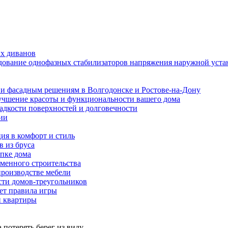
ых диванов
едование однофазных стабилизаторов напряжения наружной уста
и фасадным решениям в Волгодонске и Ростове-на-Дону
учшение красоты и функциональности вашего дома
ладкости поверхностей и долговечности
ии
ия в комфорт и стиль
в из бруса
пке дома
еменного строительства
производстве мебели
ти домов-треугольников
ет правила игры
и квартиры
 потерять берег из виду.