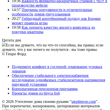
19:36
Важность форматно-раскроечных станков с ЧПУ в
производстве мебели
14:57
Причины популярности и отличительные
особенности домов-треугольников
20:27
Гибридный контейнерный подход: как Боцман
меняет правила игры
19:58
Как оценить качество жилого комплекса до
покупки квартиры
Цитата дня
Если вы думаете, что на что-то способны, вы правы; если
думаете, что у вас ничего не получится - вы тоже правы.
© Генри Форд
Поднимите комфорт в гостиной: очарование угловых
диванов
Обеспечение стабильного электроснабжения:
исследование однофазных стабилизаторов напряжения
наружной установки
Корпоративная пенсионная программа
Проекты домов из бруса 6х6
© 2026 Утепление дома своими руками "
uteplimvse.com
".
При перепечатке, копировании, цитировании материалов