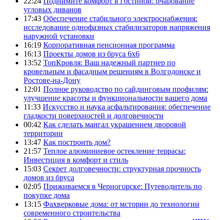
22:24
Поднимите комфорт в гостиной: очарование
угловых диванов
17:43
Обеспечение стабильного электроснабжения:
исследование однофазных стабилизаторов напряжения
наружной установки
16:19
Корпоративная пенсионная программа
16:13
Проекты домов из бруса 6х6
13:52
ТопКровля: Ваш надежный партнер по
кровельным и фасадным решениям в Волгодонске и
Ростове-на-Дону
12:01
Полное руководство по сайдинговым профилям:
улучшение красоты и функциональности вашего дома
11:33
Искусство и наука асфальтирования: обеспечение
гладкости поверхностей и долговечности
00:42
Как сделать мангал украшением дворовой
территории
13:47
Как построить дом?
21:57
Теплое алюминиевое остекление террасы:
Инвестиция в комфорт и стиль
15:03
Секрет долговечности: структурная прочность
домов из бруса
02:05
Приживаемся в Черногорске: Путеводитель по
покупке дома
13:15
Фахверковые дома: от мстории до технологии
современного строительства