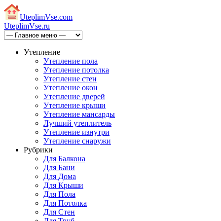
Uteplim
Vse.com
Uteplim
Vse.ru
Утепление
Утепление пола
Утепление потолка
Утепление стен
Утепление окон
Утепление дверей
Утепление крыши
Утепление мансарды
Лучший утеплитель
Утепление изнутри
Утепление снаружи
Рубрики
Для Балкона
Для Бани
Для Дома
Для Крыши
Для Пола
Для Потолка
Для Стен
Для Труб