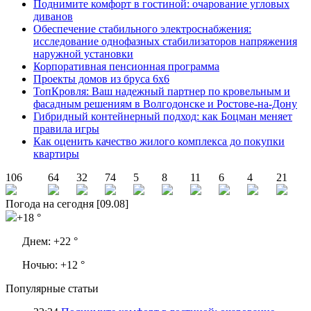
Поднимите комфорт в гостиной: очарование угловых
диванов
Обеспечение стабильного электроснабжения:
исследование однофазных стабилизаторов напряжения
наружной установки
Корпоративная пенсионная программа
Проекты домов из бруса 6х6
ТопКровля: Ваш надежный партнер по кровельным и
фасадным решениям в Волгодонске и Ростове-на-Дону
Гибридный контейнерный подход: как Боцман меняет
правила игры
Как оценить качество жилого комплекса до покупки
квартиры
106
64
32
74
5
8
11
6
4
21
Погода на сегодня [09.08]
+18 °
Днем:
+22 °
Ночью:
+12 °
Популярные статьи