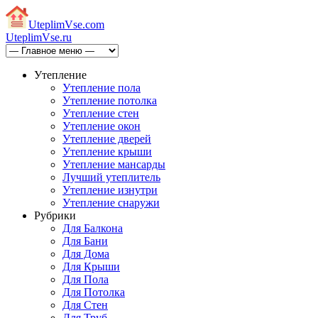
Uteplim
Vse.com
Uteplim
Vse.ru
Утепление
Утепление пола
Утепление потолка
Утепление стен
Утепление окон
Утепление дверей
Утепление крыши
Утепление мансарды
Лучший утеплитель
Утепление изнутри
Утепление снаружи
Рубрики
Для Балкона
Для Бани
Для Дома
Для Крыши
Для Пола
Для Потолка
Для Стен
Для Труб