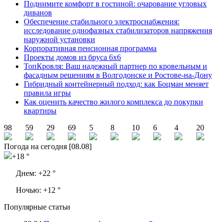
Поднимите комфорт в гостиной: очарование угловых
диванов
Обеспечение стабильного электроснабжения:
исследование однофазных стабилизаторов напряжения
наружной установки
Корпоративная пенсионная программа
Проекты домов из бруса 6х6
ТопКровля: Ваш надежный партнер по кровельным и
фасадным решениям в Волгодонске и Ростове-на-Дону
Гибридный контейнерный подход: как Боцман меняет
правила игры
Как оценить качество жилого комплекса до покупки
квартиры
98
59
29
69
5
8
10
6
4
20
Погода на сегодня [08.08]
+18 °
Днем:
+22 °
Ночью:
+12 °
Популярные статьи