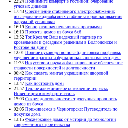
22:24
Поднимите комфорт в гостиной: очарование
угловых диванов
17:43
Обеспечение стабильного электроснабжения:
исследование однофазных стабилизаторов напряжения
наружной установки
16:19
Корпоративная пенсионная программа
16:13
Проекты домов из бруса 6х6
13:52
ТопКровля: Ваш надежный партнер по
кровельным и фасадным решениям в Волгодонске и
Ростове-на-Дону
12:01
Полное руководство по сайдинговым профилям:
улучшение красоты и функциональности вашего дома
11:33
Искусство и наука асфальтирования: обеспечение
гладкости поверхностей и долговечности
00:42
Как сделать мангал украшением дворовой
территории
13:47
Как построить дом?
21:57
Теплое алюминиевое остекление террасы:
Инвестиция в комфорт и стиль
15:03
Секрет долговечности: структурная прочность
домов из бруса
02:05
Приживаемся в Черногорске: Путеводитель по
покупке дома
13:15
Фахверковые дома: от мстории до технологии
современного строительства