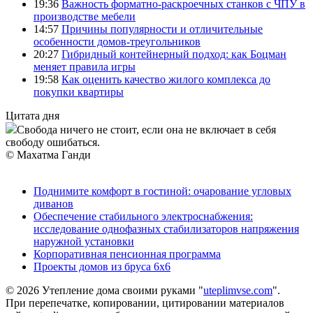
19:36
Важность форматно-раскроечных станков с ЧПУ в
производстве мебели
14:57
Причины популярности и отличительные
особенности домов-треугольников
20:27
Гибридный контейнерный подход: как Боцман
меняет правила игры
19:58
Как оценить качество жилого комплекса до
покупки квартиры
Цитата дня
Свобода ничего не стоит, если она не включает в себя
свободу ошибаться.
© Махатма Ганди
Поднимите комфорт в гостиной: очарование угловых
диванов
Обеспечение стабильного электроснабжения:
исследование однофазных стабилизаторов напряжения
наружной установки
Корпоративная пенсионная программа
Проекты домов из бруса 6х6
© 2026 Утепление дома своими руками "
uteplimvse.com
".
При перепечатке, копировании, цитировании материалов