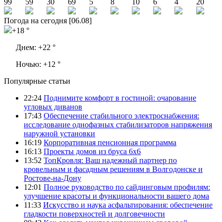
99
59
30
69
5
8
10
6
4
20
Погода на сегодня [06.08]
+18 °
Днем:
+22 °
Ночью:
+12 °
Популярные статьи
22:24
Поднимите комфорт в гостиной: очарование
угловых диванов
17:43
Обеспечение стабильного электроснабжения:
исследование однофазных стабилизаторов напряжения
наружной установки
16:19
Корпоративная пенсионная программа
16:13
Проекты домов из бруса 6х6
13:52
ТопКровля: Ваш надежный партнер по
кровельным и фасадным решениям в Волгодонске и
Ростове-на-Дону
12:01
Полное руководство по сайдинговым профилям:
улучшение красоты и функциональности вашего дома
11:33
Искусство и наука асфальтирования: обеспечение
гладкости поверхностей и долговечности