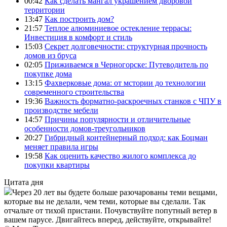
00:42
Как сделать мангал украшением дворовой
территории
13:47
Как построить дом?
21:57
Теплое алюминиевое остекление террасы:
Инвестиция в комфорт и стиль
15:03
Секрет долговечности: структурная прочность
домов из бруса
02:05
Приживаемся в Черногорске: Путеводитель по
покупке дома
13:15
Фахверковые дома: от мстории до технологии
современного строительства
19:36
Важность форматно-раскроечных станков с ЧПУ в
производстве мебели
14:57
Причины популярности и отличительные
особенности домов-треугольников
20:27
Гибридный контейнерный подход: как Боцман
меняет правила игры
19:58
Как оценить качество жилого комплекса до
покупки квартиры
Цитата дня
Через 20 лет вы будете больше разочарованы теми вещами,
которые вы не делали, чем теми, которые вы сделали. Так
отчальте от тихой пристани. Почувствуйте попутный ветер в
вашем парусе. Двигайтесь вперед, действуйте, открывайте!