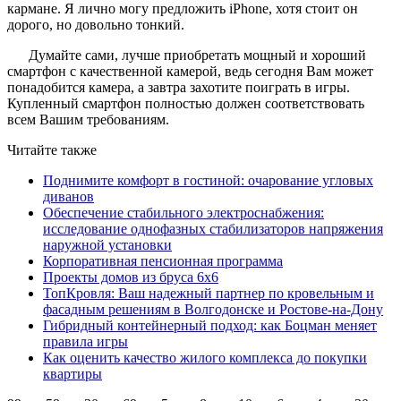
кармане. Я лично могу предложить iPhone, хотя стоит он
дорого, но довольно тонкий.
Думайте сами, лучше приобретать мощный и хороший
смартфон с качественной камерой, ведь сегодня Вам может
понадобится камера, а завтра захотите поиграть в игры.
Купленный смартфон полностью должен соответствовать
всем Вашим требованиям.
Читайте также
Поднимите комфорт в гостиной: очарование угловых
диванов
Обеспечение стабильного электроснабжения:
исследование однофазных стабилизаторов напряжения
наружной установки
Корпоративная пенсионная программа
Проекты домов из бруса 6х6
ТопКровля: Ваш надежный партнер по кровельным и
фасадным решениям в Волгодонске и Ростове-на-Дону
Гибридный контейнерный подход: как Боцман меняет
правила игры
Как оценить качество жилого комплекса до покупки
квартиры