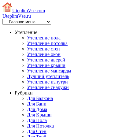
Uteplim
Vse.com
Uteplim
Vse.ru
Утепление
Утепление пола
Утепление потолка
Утепление стен
Утепление окон
Утепление дверей
Утепление крыши
Утепление мансарды
Лучший утеплитель
Утепление изнутри
Утепление снаружи
Рубрики
Для Балкона
Для Бани
Для Дома
Для Крыши
Для Пола
Для Потолка
Для Стен
Для Труб