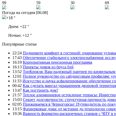
99
59
30
69
Погода на сегодня [06.08]
+18 °
Днем:
+22 °
Ночью:
+12 °
Популярные статьи
22:24
Поднимите комфорт в гостиной: очарование углов
17:43
Обеспечение стабильного электроснабжения: иссл
16:19
Корпоративная пенсионная программа
16:13
Проекты домов из бруса 6х6
13:52
ТопКровля: Ваш надежный партнер по кровельным 
12:01
Полное руководство по сайдинговым профилям: ул
11:33
Искусство и наука асфальтирования: обеспечение г
00:42
Как сделать мангал украшением дворовой территор
13:47
Как построить дом?
21:57
Теплое алюминиевое остекление террасы: Инвестиц
15:03
Секрет долговечности: структурная прочность домо
02:05
Приживаемся в Черногорске: Путеводитель по поку
13:15
Фахверковые дома: от мстории до технологии совр
19:36
Важность форматно-раскроечных станков с ЧПУ в 