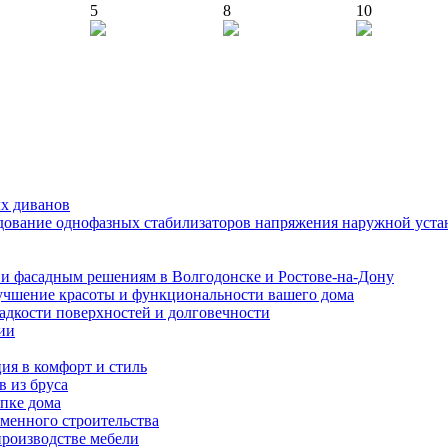
5
8
10
ых диванов
едование однофазных стабилизаторов напряжения наружной уста
и фасадным решениям в Волгодонске и Ростове-на-Дону
учшение красоты и функциональности вашего дома
ладкости поверхностей и долговечности
ии
ия в комфорт и стиль
в из бруса
пке дома
еменного строительства
производстве мебели