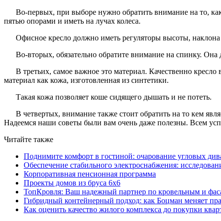
Во-первых, при выборе нужно обратить внимание на то, как
пятью опорами и иметь на лучах колеса.
Офисное кресло должно иметь регуляторы высоты, наклона
Во-вторых, обязательно обратите внимание на спинку. Она 
В третьих, самое важное это материал. Качественно кресло
материал как кожа, изготовленная из синтетики.
Такая кожа позволяет коше сидящего дышать и не потеть.
В четвертых, внимание также стоит обратить на то кем явля
Надеемся наши советы были вам очень даже полезны. Всем усп
Читайте также
Поднимите комфорт в гостиной: очарование угловых див
Обеспечение стабильного электроснабжения: исследован
Корпоративная пенсионная программа
Проекты домов из бруса 6х6
ТопКровля: Ваш надежный партнер по кровельным и фас
Гибридный контейнерный подход: как Боцман меняет пр
Как оценить качество жилого комплекса до покупки ква