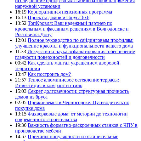
исследование однофазных стабилизаторов напряжения
наружной установки
16:19
Корпоративная пенсионная программа
16:13
Проекты домов из бруса 6х6
13:52
ТопКровля: Ваш надежный партнер по
кровельным и фасадным решениям в Волгодонске и
Ростове-на-Дону
12:01
Полное руководство по сайдинговым профилям:
улучшение красоты и функциональности вашего дома
11:33
Искусство и наука асфальтирования: обеспечение
гладкости поверхностей и долговечности
00:42
Как сделать мангал украшением дворовой
территории
13:47
Как построить дом?
21:57
Теплое алюминиевое остекление террасы:
Инвестиция в комфорт и стиль
15:03
Секрет долговечности: структурная прочность
домов из бруса
02:05
Приживаемся в Черногорске: Путеводитель по
покупке дома
13:15
Фахверковые дома: от мстории до технологии
современного строительства
19:36
Важность форматно-раскроечных станков с ЧПУ в
производстве мебели
14:57
Причины популярности и отличительные