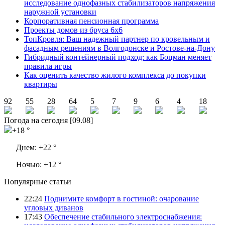
исследование однофазных стабилизаторов напряжения
наружной установки
Корпоративная пенсионная программа
Проекты домов из бруса 6х6
ТопКровля: Ваш надежный партнер по кровельным и
фасадным решениям в Волгодонске и Ростове-на-Дону
Гибридный контейнерный подход: как Боцман меняет
правила игры
Как оценить качество жилого комплекса до покупки
квартиры
92
55
28
64
5
7
9
6
4
18
Погода на сегодня [09.08]
+18 °
Днем:
+22 °
Ночью:
+12 °
Популярные статьи
22:24
Поднимите комфорт в гостиной: очарование
угловых диванов
17:43
Обеспечение стабильного электроснабжения: