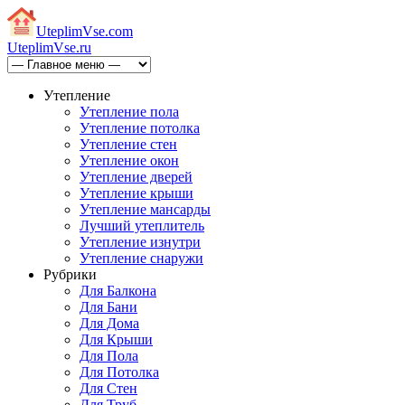
Uteplim
Vse.com
Uteplim
Vse.ru
Утепление
Утепление пола
Утепление потолка
Утепление стен
Утепление окон
Утепление дверей
Утепление крыши
Утепление мансарды
Лучший утеплитель
Утепление изнутри
Утепление снаружи
Рубрики
Для Балкона
Для Бани
Для Дома
Для Крыши
Для Пола
Для Потолка
Для Стен
Для Труб