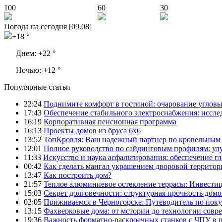
100
60
30
Погода на сегодня [09.08]
+18 °
Днем:
+22 °
Ночью:
+12 °
Популярные статьи
22:24
Поднимите комфорт в гостиной: очарование углов
17:43
Обеспечение стабильного электроснабжения: иссл
16:19
Корпоративная пенсионная программа
16:13
Проекты домов из бруса 6х6
13:52
ТопКровля: Ваш надежный партнер по кровельным 
12:01
Полное руководство по сайдинговым профилям: ул
11:33
Искусство и наука асфальтирования: обеспечение г
00:42
Как сделать мангал украшением дворовой территор
13:47
Как построить дом?
21:57
Теплое алюминиевое остекление террасы: Инвестиц
15:03
Секрет долговечности: структурная прочность домо
02:05
Приживаемся в Черногорске: Путеводитель по поку
13:15
Фахверковые дома: от мстории до технологии совр
19:36
Важность форматно-раскроечных станков с ЧПУ в 