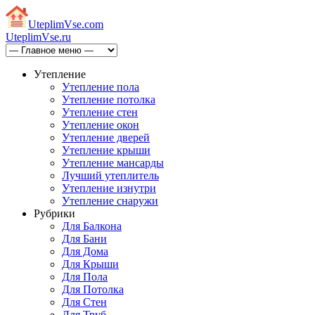
Uteplim
Vse.com
Uteplim
Vse.ru
Утепление
Утепление пола
Утепление потолка
Утепление стен
Утепление окон
Утепление дверей
Утепление крыши
Утепление мансарды
Лучший утеплитель
Утепление изнутри
Утепление снаружи
Рубрики
Для Балкона
Для Бани
Для Дома
Для Крыши
Для Пола
Для Потолка
Для Стен
Для Труб