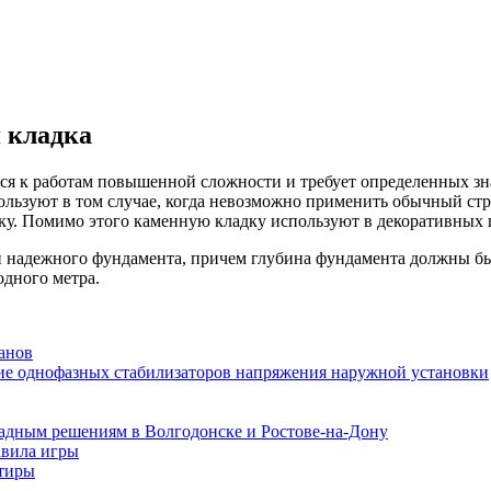
 кладка
ся к работам повышенной сложности и требует определенных зн
ользуют в том случае, когда невозможно применить обычный ст
ку. Помимо этого каменную кладку используют в декоративных 
 и надежного фундамента, причем глубина фундамента должны б
одного метра.
анов
ие однофазных стабилизаторов напряжения наружной установки
адным решениям в Волгодонске и Ростове-на-Дону
авила игры
ртиры