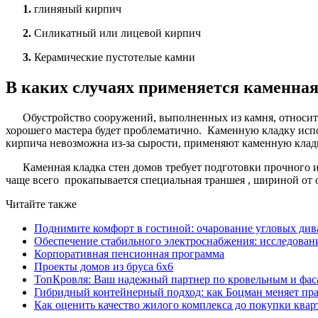
1.
глиняный кирпич
2.
Силикатный или лицевой кирпич
3.
Керамические пустотелые камни
В каких случаях применяется каменная
Обустройство сооружений, выполненных из камня, относит
хорошего мастера будет проблематично. Каменную кладку исп
кирпича невозможна из-за сырости, применяют каменную клад
Каменная кладка стен домов требует подготовки прочного
чаще всего прокапывается специальная траншея , шириной от 
Читайте также
Поднимите комфорт в гостиной: очарование угловых див
Обеспечение стабильного электроснабжения: исследован
Корпоративная пенсионная программа
Проекты домов из бруса 6х6
ТопКровля: Ваш надежный партнер по кровельным и фас
Гибридный контейнерный подход: как Боцман меняет пр
Как оценить качество жилого комплекса до покупки ква