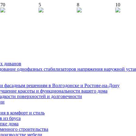
70
5
8
10
ых диванов
едование однофазных стабилизаторов напряжения наружной уста
и фасадным решениям в Волгодонске и Ростове-на-Дону
учшение красоты и функциональности вашего дома
ладкости поверхностей и долговечности
ии
ия в комфорт и стиль
в из бруса
пке дома
еменного строительства
производстве мебели