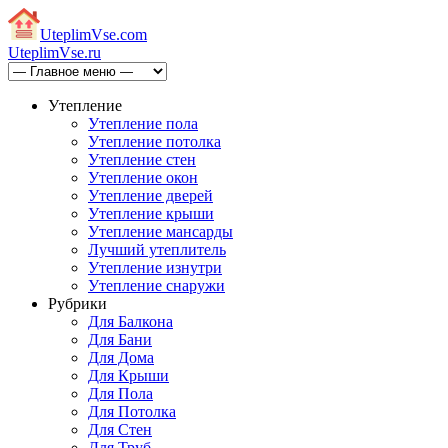
Uteplim
Vse.com
Uteplim
Vse.ru
Утепление
Утепление пола
Утепление потолка
Утепление стен
Утепление окон
Утепление дверей
Утепление крыши
Утепление мансарды
Лучший утеплитель
Утепление изнутри
Утепление снаружи
Рубрики
Для Балкона
Для Бани
Для Дома
Для Крыши
Для Пола
Для Потолка
Для Стен
Для Труб