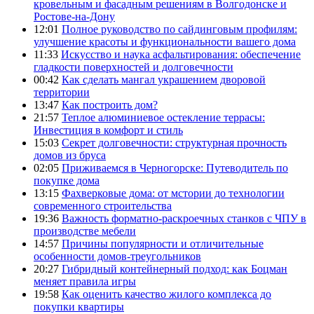
кровельным и фасадным решениям в Волгодонске и
Ростове-на-Дону
12:01
Полное руководство по сайдинговым профилям:
улучшение красоты и функциональности вашего дома
11:33
Искусство и наука асфальтирования: обеспечение
гладкости поверхностей и долговечности
00:42
Как сделать мангал украшением дворовой
территории
13:47
Как построить дом?
21:57
Теплое алюминиевое остекление террасы:
Инвестиция в комфорт и стиль
15:03
Секрет долговечности: структурная прочность
домов из бруса
02:05
Приживаемся в Черногорске: Путеводитель по
покупке дома
13:15
Фахверковые дома: от мстории до технологии
современного строительства
19:36
Важность форматно-раскроечных станков с ЧПУ в
производстве мебели
14:57
Причины популярности и отличительные
особенности домов-треугольников
20:27
Гибридный контейнерный подход: как Боцман
меняет правила игры
19:58
Как оценить качество жилого комплекса до
покупки квартиры