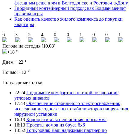
фасадным решениям в Волгодонске и Ростове-на-Дону
Гибридный контейнерный подход: как Боцман меняет
правила игры
Как оценить качество жилого комплекса до покупки
квартиры
6
3
2
4
0
0
1
0
0
1
Погода на сегодня [10.08]
+18 °
Днем:
+22 °
Ночью:
+12 °
Популярные статьи
22:24
Поднимите комфорт в гостиной: очарование
угловых диванов
17:43
Обеспечение стабильного электроснабжения:
исследование однофазных стабилизаторов напряжения
наружной установки
16:19
Корпоративная пенсионная программа
16:13
Проекты домов из бруса 6х6
13:52
ТопКровля: Ваш надежный партнер по