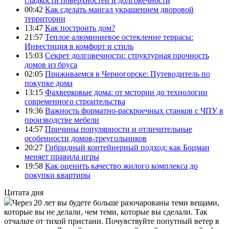
гладкости поверхностей и долговечности
00:42
Как сделать мангал украшением дворовой
территории
13:47
Как построить дом?
21:57
Теплое алюминиевое остекление террасы:
Инвестиция в комфорт и стиль
15:03
Секрет долговечности: структурная прочность
домов из бруса
02:05
Приживаемся в Черногорске: Путеводитель по
покупке дома
13:15
Фахверковые дома: от мстории до технологии
современного строительства
19:36
Важность форматно-раскроечных станков с ЧПУ в
производстве мебели
14:57
Причины популярности и отличительные
особенности домов-треугольников
20:27
Гибридный контейнерный подход: как Боцман
меняет правила игры
19:58
Как оценить качество жилого комплекса до
покупки квартиры
Цитата дня
Через 20 лет вы будете больше разочарованы теми вещами,
которые вы не делали, чем теми, которые вы сделали. Так
отчальте от тихой пристани. Почувствуйте попутный ветер в