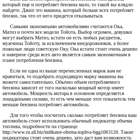
который еще и потребляет бензина мало, то такой вы влядли
найдете. Джип это машина, который больше всех потребляет
бензин, так что от него придется отказываться.
Самыми экономными автомобилями считаются Ока,
Матиз и почти все модели Тойота. Выбор огромен, девушки
могут выбрать Матиз, кстати он есть любых расцветок,
мужчины Тойоту, за исключением внедорожников, а более
пожилые люди советскую Оку. Ока кстати стоит очень дешево
и наверное среди всех авто является самым экономичным в
плане потребления бензина.
Если не одна из выше перечисленных марок вам не
нравиться, то подобрать подходящую марку машины вы
можете самостоятельно. Обычно объем потребляемого
бензина зависит от того насколько мощный мотор имеет
автомобиль. Мощность мотора в основном определяется
лошадиными силами, то есть чем меньше этот показатель тем
меньше бензина потребляет автомобиль.
Для того чтобы посчитать сколько потребляет бензина ваш
автомобиль стоит использовать обычный индикатор объема
топлива, подробности на странице
http://www.ru.all.biz/indikator-obema-topliva-bgg1063120
. Такие
индикаторы стоят очень дешево, зато даст вам возможность