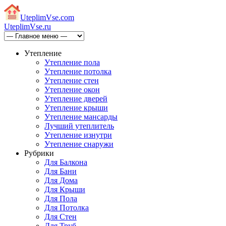
Uteplim
Vse.com
Uteplim
Vse.ru
Утепление
Утепление пола
Утепление потолка
Утепление стен
Утепление окон
Утепление дверей
Утепление крыши
Утепление мансарды
Лучший утеплитель
Утепление изнутри
Утепление снаружи
Рубрики
Для Балкона
Для Бани
Для Дома
Для Крыши
Для Пола
Для Потолка
Для Стен
Для Труб