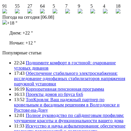
91
55
27
64
5
7
9
5
4
18
Погода на сегодня [06.08]
+18 °
Днем:
+22 °
Ночью:
+12 °
Популярные статьи
22:24
Поднимите комфорт в гостиной: очарование
угловых диванов
17:43
Обеспечение стабильного электроснабжения:
исследование однофазных стабилизаторов напряжения
наружной установки
16:19
Корпоративная пенсионная программа
16:13
Проекты домов из бруса 6х6
13:52
ТопКровля: Ваш надежный партнер по
кровельным и фасадным решениям в Волгодонске и
Ростове-на-Дону
12:01
Полное руководство по сайдинговым профилям:
улучшение красоты и функциональности вашего дома
11:33
Искусство и наука асфальтирования: обеспечение