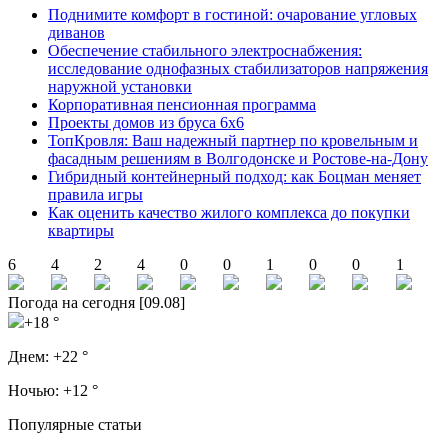
Поднимите комфорт в гостиной: очарование угловых
диванов
Обеспечение стабильного электроснабжения:
исследование однофазных стабилизаторов напряжения
наружной установки
Корпоративная пенсионная программа
Проекты домов из бруса 6х6
ТопКровля: Ваш надежный партнер по кровельным и
фасадным решениям в Волгодонске и Ростове-на-Дону
Гибридный контейнерный подход: как Боцман меняет
правила игры
Как оценить качество жилого комплекса до покупки
квартиры
6
4
2
4
0
0
1
0
0
1
Погода на сегодня [09.08]
+18 °
Днем:
+22 °
Ночью:
+12 °
Популярные статьи