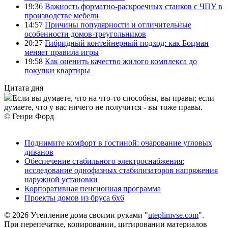
19:36
Важность форматно-раскроечных станков с ЧПУ в
производстве мебели
14:57
Причины популярности и отличительные
особенности домов-треугольников
20:27
Гибридный контейнерный подход: как Боцман
меняет правила игры
19:58
Как оценить качество жилого комплекса до
покупки квартиры
Цитата дня
Если вы думаете, что на что-то способны, вы правы; если
думаете, что у вас ничего не получится - вы тоже правы.
© Генри Форд
Поднимите комфорт в гостиной: очарование угловых
диванов
Обеспечение стабильного электроснабжения:
исследование однофазных стабилизаторов напряжения
наружной установки
Корпоративная пенсионная программа
Проекты домов из бруса 6х6
© 2026 Утепление дома своими руками "
uteplimvse.com
".
При перепечатке, копировании, цитировании материалов