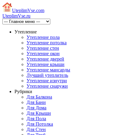
Uteplim
Vse.com
Uteplim
Vse.ru
Утепление
Утепление пола
Утепление потолка
Утепление стен
Утепление окон
Утепление дверей
Утепление крыши
Утепление мансарды
Лучший утеплитель
Утепление изнутри
Утепление снаружи
Рубрики
Для Балкона
Для Бани
Для Дома
Для Крыши
Для Пола
Для Потолка
Для Стен
Для Труб