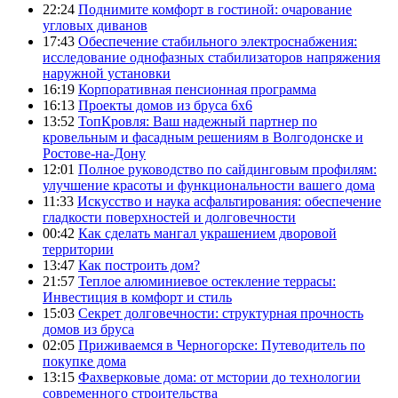
22:24
Поднимите комфорт в гостиной: очарование
угловых диванов
17:43
Обеспечение стабильного электроснабжения:
исследование однофазных стабилизаторов напряжения
наружной установки
16:19
Корпоративная пенсионная программа
16:13
Проекты домов из бруса 6х6
13:52
ТопКровля: Ваш надежный партнер по
кровельным и фасадным решениям в Волгодонске и
Ростове-на-Дону
12:01
Полное руководство по сайдинговым профилям:
улучшение красоты и функциональности вашего дома
11:33
Искусство и наука асфальтирования: обеспечение
гладкости поверхностей и долговечности
00:42
Как сделать мангал украшением дворовой
территории
13:47
Как построить дом?
21:57
Теплое алюминиевое остекление террасы:
Инвестиция в комфорт и стиль
15:03
Секрет долговечности: структурная прочность
домов из бруса
02:05
Приживаемся в Черногорске: Путеводитель по
покупке дома
13:15
Фахверковые дома: от мстории до технологии
современного строительства