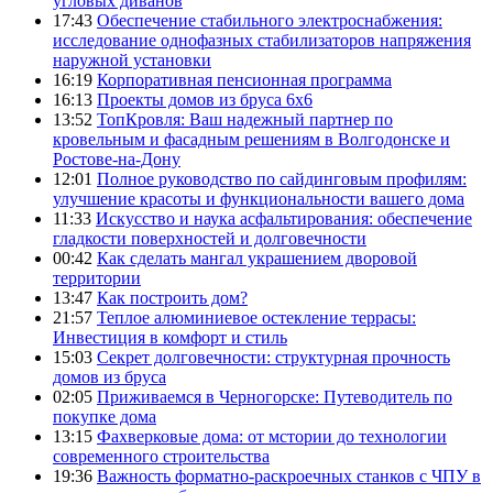
угловых диванов
17:43
Обеспечение стабильного электроснабжения:
исследование однофазных стабилизаторов напряжения
наружной установки
16:19
Корпоративная пенсионная программа
16:13
Проекты домов из бруса 6х6
13:52
ТопКровля: Ваш надежный партнер по
кровельным и фасадным решениям в Волгодонске и
Ростове-на-Дону
12:01
Полное руководство по сайдинговым профилям:
улучшение красоты и функциональности вашего дома
11:33
Искусство и наука асфальтирования: обеспечение
гладкости поверхностей и долговечности
00:42
Как сделать мангал украшением дворовой
территории
13:47
Как построить дом?
21:57
Теплое алюминиевое остекление террасы:
Инвестиция в комфорт и стиль
15:03
Секрет долговечности: структурная прочность
домов из бруса
02:05
Приживаемся в Черногорске: Путеводитель по
покупке дома
13:15
Фахверковые дома: от мстории до технологии
современного строительства
19:36
Важность форматно-раскроечных станков с ЧПУ в