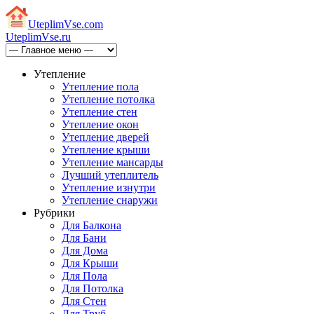
Uteplim
Vse.com
Uteplim
Vse.ru
Утепление
Утепление пола
Утепление потолка
Утепление стен
Утепление окон
Утепление дверей
Утепление крыши
Утепление мансарды
Лучший утеплитель
Утепление изнутри
Утепление снаружи
Рубрики
Для Балкона
Для Бани
Для Дома
Для Крыши
Для Пола
Для Потолка
Для Стен
Для Труб