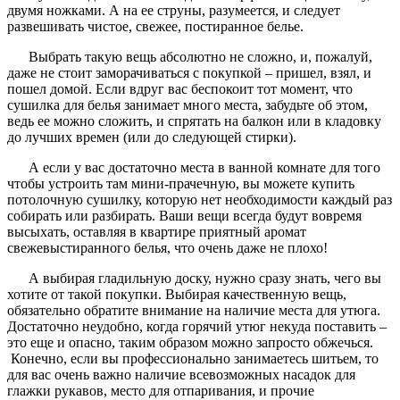
двумя ножками. А на ее струны, разумеется, и следует
развешивать чистое, свежее, постиранное белье.
Выбрать такую вещь абсолютно не сложно, и, пожалуй,
даже не стоит заморачиваться с покупкой – пришел, взял, и
пошел домой. Если вдруг вас беспокоит тот момент, что
сушилка для белья занимает много места, забудьте об этом,
ведь ее можно сложить, и спрятать на балкон или в кладовку
до лучших времен (или до следующей стирки).
А если у вас достаточно места в ванной комнате для того
чтобы устроить там мини-прачечную, вы можете купить
потолочную сушилку, которую нет необходимости каждый раз
собирать или разбирать. Ваши вещи всегда будут вовремя
высыхать, оставляя в квартире приятный аромат
свежевыстиранного белья, что очень даже не плохо!
А выбирая гладильную доску, нужно сразу знать, чего вы
хотите от такой покупки. Выбирая качественную вещь,
обязательно обратите внимание на наличие места для утюга.
Достаточно неудобно, когда горячий утюг некуда поставить –
это еще и опасно, таким образом можно запросто обжечься.
Конечно, если вы профессионально занимаетесь шитьем, то
для вас очень важно наличие всевозможных насадок для
глажки рукавов, место для отпаривания, и прочие