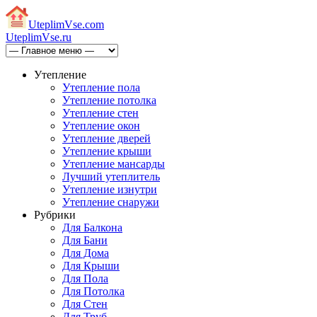
Uteplim
Vse.com
Uteplim
Vse.ru
Утепление
Утепление пола
Утепление потолка
Утепление стен
Утепление окон
Утепление дверей
Утепление крыши
Утепление мансарды
Лучший утеплитель
Утепление изнутри
Утепление снаружи
Рубрики
Для Балкона
Для Бани
Для Дома
Для Крыши
Для Пола
Для Потолка
Для Стен
Для Труб