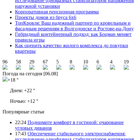
исследование однофазных стабилизаторов напряжения
наружной установки
Корпоративная пенсионная программа
Проекты домов из бруса 6х6
ТопКровля: Ваш надежный партнер по кровельным и
фасадным решениям в Волгодонске и Ростове-на-Дону
Гибридный контейнерный подход: как Боцман меняет
правила игры
Как оценить качество жилого комплекса до покупки
квартиры
96
58
29
67
5
8
10
6
4
19
Погода на сегодня [06.08]
+18 °
Днем:
+22 °
Ночью:
+12 °
Популярные статьи
22:24
Поднимите комфорт в гостиной: очарование
угловых диванов
17:43
Обеспечение стабильного электроснабжения:
исследование однофазных стабилизаторов напряжения