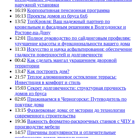
наружной установки
16:19
Корпоративная пенсионная программа
16:13
Проекты домов из бруса 6х6
13:52
ТопКровля: Ваш надежный партнер по
кровельным и фасадным решениям в Волгодонске и
Ростове-на-Дону
12:01
Полное руководство по сайдинговым профилям:
улучшение красоты и функциональности вашего дома
11:33
Искусство и наука асфальтирования: обеспечение
гладкости поверхностей и долговечности
00:42
Как сделать мангал украшением дворовой
территории
13:47
Как построить дом?
21:57
Теплое алюминиевое остекление террасы:
Инвестиция в комфорт и стиль
15:03
Секрет долговечности: структурная прочность
домов из бруса
02:05
Приживаемся в Черногорске: Путеводитель по
покупке дома
13:15
Фахверковые дома: от мстории до технологии
современного строительства
19:36
Важность форматно-раскроечных станков с ЧПУ в
производстве мебели
14:57
Причины популярности и отличительные
особенности домов-треугольников