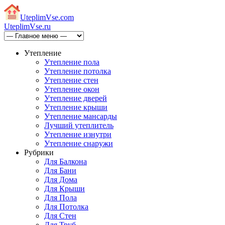
Uteplim
Vse.com
Uteplim
Vse.ru
Утепление
Утепление пола
Утепление потолка
Утепление стен
Утепление окон
Утепление дверей
Утепление крыши
Утепление мансарды
Лучший утеплитель
Утепление изнутри
Утепление снаружи
Рубрики
Для Балкона
Для Бани
Для Дома
Для Крыши
Для Пола
Для Потолка
Для Стен
Для Труб