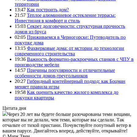
территории
13:47
Как построить дом?
21:57
Теплое алюминиевое остекление террасы:
Инвестиция в комфорт и стиль
15:03
Секрет долговечности: структурная прочность
домов из бруса
02:05
Приживаемся в Черногорске: Путеводитель по
покупке дома
13:15
Фахверковые дома: от мстории до технологии
современного строительства
19:36
Важность форматно-раскроечных станков с ЧПУ в
производстве мебели
14:57
Причины популярности и отличительные
особенности домов-треугольников
20:27
Гибридный контейнерный подход: как Боцман
меняет правила игры
19:58
Как оценить качество жилого комплекса до
покупки квартиры
Цитата дня
Через 20 лет вы будете больше разочарованы теми вещами,
которые вы не делали, чем теми, которые вы сделали. Так
отчальте от тихой пристани. Почувствуйте попутный ветер в
вашем парусе. Двигайтесь вперед, действуйте, открывайте!
© Марк Твен