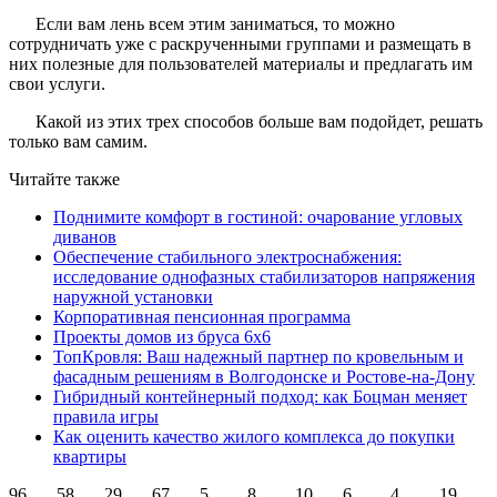
Если вам лень всем этим заниматься, то можно
сотрудничать уже с раскрученными группами и размещать в
них полезные для пользователей материалы и предлагать им
свои услуги.
Какой из этих трех способов больше вам подойдет, решать
только вам самим.
Читайте также
Поднимите комфорт в гостиной: очарование угловых
диванов
Обеспечение стабильного электроснабжения:
исследование однофазных стабилизаторов напряжения
наружной установки
Корпоративная пенсионная программа
Проекты домов из бруса 6х6
ТопКровля: Ваш надежный партнер по кровельным и
фасадным решениям в Волгодонске и Ростове-на-Дону
Гибридный контейнерный подход: как Боцман меняет
правила игры
Как оценить качество жилого комплекса до покупки
квартиры
96
58
29
67
5
8
10
6
4
19