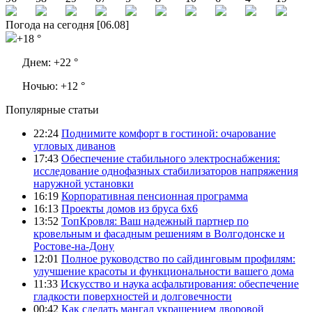
Погода на сегодня [06.08]
+18 °
Днем:
+22 °
Ночью:
+12 °
Популярные статьи
22:24
Поднимите комфорт в гостиной: очарование
угловых диванов
17:43
Обеспечение стабильного электроснабжения:
исследование однофазных стабилизаторов напряжения
наружной установки
16:19
Корпоративная пенсионная программа
16:13
Проекты домов из бруса 6х6
13:52
ТопКровля: Ваш надежный партнер по
кровельным и фасадным решениям в Волгодонске и
Ростове-на-Дону
12:01
Полное руководство по сайдинговым профилям:
улучшение красоты и функциональности вашего дома
11:33
Искусство и наука асфальтирования: обеспечение
гладкости поверхностей и долговечности
00:42
Как сделать мангал украшением дворовой