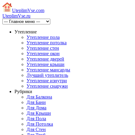
Uteplim
Vse.com
Uteplim
Vse.ru
Утепление
Утепление пола
Утепление потолка
Утепление стен
Утепление окон
Утепление дверей
Утепление крыши
Утепление мансарды
Лучший утеплитель
Утепление изнутри
Утепление снаружи
Рубрики
Для Балкона
Для Бани
Для Дома
Для Крыши
Для Пола
Для Потолка
Для Стен
Для Труб