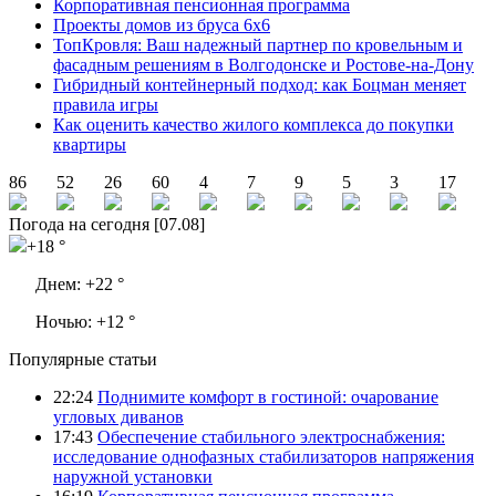
Корпоративная пенсионная программа
Проекты домов из бруса 6х6
ТопКровля: Ваш надежный партнер по кровельным и
фасадным решениям в Волгодонске и Ростове-на-Дону
Гибридный контейнерный подход: как Боцман меняет
правила игры
Как оценить качество жилого комплекса до покупки
квартиры
86
52
26
60
4
7
9
5
3
17
Погода на сегодня [07.08]
+18 °
Днем:
+22 °
Ночью:
+12 °
Популярные статьи
22:24
Поднимите комфорт в гостиной: очарование
угловых диванов
17:43
Обеспечение стабильного электроснабжения:
исследование однофазных стабилизаторов напряжения
наружной установки