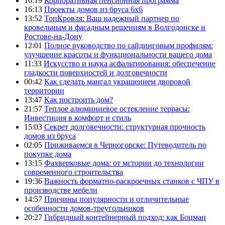
16:19
Корпоративная пенсионная программа
16:13
Проекты домов из бруса 6х6
13:52
ТопКровля: Ваш надежный партнер по
кровельным и фасадным решениям в Волгодонске и
Ростове-на-Дону
12:01
Полное руководство по сайдинговым профилям:
улучшение красоты и функциональности вашего дома
11:33
Искусство и наука асфальтирования: обеспечение
гладкости поверхностей и долговечности
00:42
Как сделать мангал украшением дворовой
территории
13:47
Как построить дом?
21:57
Теплое алюминиевое остекление террасы:
Инвестиция в комфорт и стиль
15:03
Секрет долговечности: структурная прочность
домов из бруса
02:05
Приживаемся в Черногорске: Путеводитель по
покупке дома
13:15
Фахверковые дома: от мстории до технологии
современного строительства
19:36
Важность форматно-раскроечных станков с ЧПУ в
производстве мебели
14:57
Причины популярности и отличительные
особенности домов-треугольников
20:27
Гибридный контейнерный подход: как Боцман