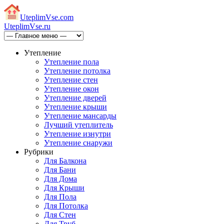
Uteplim
Vse.com
Uteplim
Vse.ru
Утепление
Утепление пола
Утепление потолка
Утепление стен
Утепление окон
Утепление дверей
Утепление крыши
Утепление мансарды
Лучший утеплитель
Утепление изнутри
Утепление снаружи
Рубрики
Для Балкона
Для Бани
Для Дома
Для Крыши
Для Пола
Для Потолка
Для Стен
Для Труб