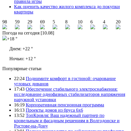
правила игры
Как оценить качество жилого комплекса до покупки
квартиры
98
59
29
69
5
8
10
6
4
20
Погода на сегодня [10.08]
+18 °
Днем:
+22 °
Ночью:
+12 °
Популярные статьи
22:24
Поднимите комфорт в гостиной: очарование
угловых диванов
17:43
Обеспечение стабильного электроснабжения:
исследование однофазных стабилизаторов напряжения
наружной установки
16:19
Корпоративная пенсионная программа
16:13
Проекты домов из бруса 6х6
13:52
ТопКровля: Ваш надежный партнер по
кровельным и фасадным решениям в Волгодонске и
Ростове-на-Дону