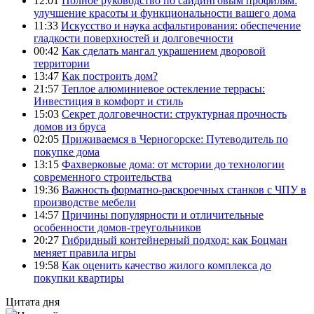
12:01
Полное руководство по сайдинговым профилям:
улучшение красоты и функциональности вашего дома
11:33
Искусство и наука асфальтирования: обеспечение
гладкости поверхностей и долговечности
00:42
Как сделать мангал украшением дворовой
территории
13:47
Как построить дом?
21:57
Теплое алюминиевое остекление террасы:
Инвестиция в комфорт и стиль
15:03
Секрет долговечности: структурная прочность
домов из бруса
02:05
Приживаемся в Черногорске: Путеводитель по
покупке дома
13:15
Фахверковые дома: от мстории до технологии
современного строительства
19:36
Важность форматно-раскроечных станков с ЧПУ в
производстве мебели
14:57
Причины популярности и отличительные
особенности домов-треугольников
20:27
Гибридный контейнерный подход: как Боцман
меняет правила игры
19:58
Как оценить качество жилого комплекса до
покупки квартиры
Цитата дня