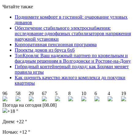
Читайте также
Поднимите комфорт в гостиной: очарование угловых
диванов
Обеспечение стабильного электроснабжения:
исследование однофазных стабилизаторов напряжения
наружной установки
Корпоративная пенсионная программа
Проекты домов из бруса 6х6
ТопКровля: Ваш надежный партнер по кровельным и
фасадным решениям в Волгодонске и Ростове-на-Дону
Гибридный контейнерный подход: как Боцман меняет
правила игры
Как оценить качество жилого комплекса до покупки
квартиры
96
58
29
67
5
8
10
6
4
19
Погода на сегодня [08.08]
+18 °
Днем:
+22 °
Ночью:
+12 °