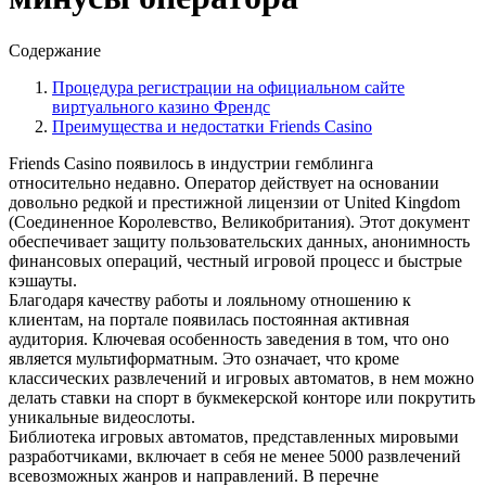
Содержание
Процедура регистрации на официальном сайте
виртуального казино Френдс
Преимущества и недостатки Friends Casino
Friends Casino появилось в индустрии гемблинга
относительно недавно. Оператор действует на основании
довольно редкой и престижной лицензии от United Kingdom
(Соединенное Королевство, Великобритания). Этот документ
обеспечивает защиту пользовательских данных, анонимность
финансовых операций, честный игровой процесс и быстрые
кэшауты.
Благодаря качеству работы и лояльному отношению к
клиентам, на портале появилась постоянная активная
аудитория. Ключевая особенность заведения в том, что оно
является мультиформатным. Это означает, что кроме
классических развлечений и игровых автоматов, в нем можно
делать ставки на спорт в букмекерской конторе или покрутить
уникальные видеослоты.
Библиотека игровых автоматов, представленных мировыми
разработчиками, включает в себя не менее 5000 развлечений
всевозможных жанров и направлений. В перечне