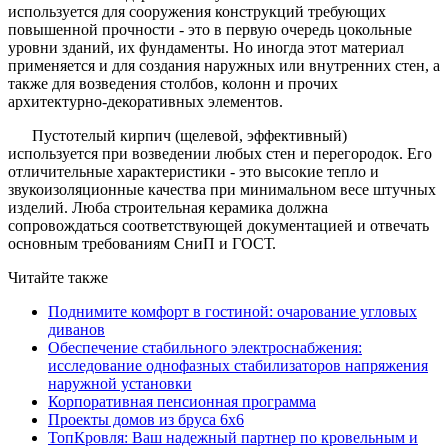
используется для сооружения конструкций требующих
повышенной прочности - это в первую очередь цокольные
уровни зданий, их фундаменты. Но иногда этот материал
применяется и для создания наружных или внутренних стен, а
также для возведения столбов, колонн и прочих
архитектурно-декоративных элементов.
Пустотелый кирпич (щелевой, эффективный)
используется при возведении любых стен и перегородок. Его
отличительные характеристики - это высокие тепло и
звукоизоляционные качества при минимальном весе штучных
изделий. Люба строительная керамика должна
сопровождаться соответствующей документацией и отвечать
основным требованиям СниП и ГОСТ.
Читайте также
Поднимите комфорт в гостиной: очарование угловых
диванов
Обеспечение стабильного электроснабжения:
исследование однофазных стабилизаторов напряжения
наружной установки
Корпоративная пенсионная программа
Проекты домов из бруса 6х6
ТопКровля: Ваш надежный партнер по кровельным и