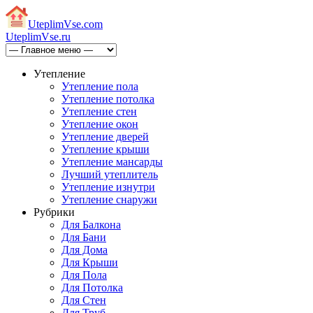
Uteplim
Vse.com
Uteplim
Vse.ru
Утепление
Утепление пола
Утепление потолка
Утепление стен
Утепление окон
Утепление дверей
Утепление крыши
Утепление мансарды
Лучший утеплитель
Утепление изнутри
Утепление снаружи
Рубрики
Для Балкона
Для Бани
Для Дома
Для Крыши
Для Пола
Для Потолка
Для Стен
Для Труб