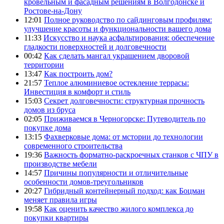
кровельным и фасадным решениям в Волгодонске и
Ростове-на-Дону
12:01
Полное руководство по сайдинговым профилям:
улучшение красоты и функциональности вашего дома
11:33
Искусство и наука асфальтирования: обеспечение
гладкости поверхностей и долговечности
00:42
Как сделать мангал украшением дворовой
территории
13:47
Как построить дом?
21:57
Теплое алюминиевое остекление террасы:
Инвестиция в комфорт и стиль
15:03
Секрет долговечности: структурная прочность
домов из бруса
02:05
Приживаемся в Черногорске: Путеводитель по
покупке дома
13:15
Фахверковые дома: от мстории до технологии
современного строительства
19:36
Важность форматно-раскроечных станков с ЧПУ в
производстве мебели
14:57
Причины популярности и отличительные
особенности домов-треугольников
20:27
Гибридный контейнерный подход: как Боцман
меняет правила игры
19:58
Как оценить качество жилого комплекса до
покупки квартиры