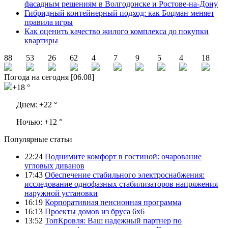
фасадным решениям в Волгодонске и Ростове-на-Дону
Гибридный контейнерный подход: как Боцман меняет
правила игры
Как оценить качество жилого комплекса до покупки
квартиры
88
53
26
62
4
7
9
5
4
18
Погода на сегодня [06.08]
+18 °
Днем:
+22 °
Ночью:
+12 °
Популярные статьи
22:24
Поднимите комфорт в гостиной: очарование
угловых диванов
17:43
Обеспечение стабильного электроснабжения:
исследование однофазных стабилизаторов напряжения
наружной установки
16:19
Корпоративная пенсионная программа
16:13
Проекты домов из бруса 6х6
13:52
ТопКровля: Ваш надежный партнер по