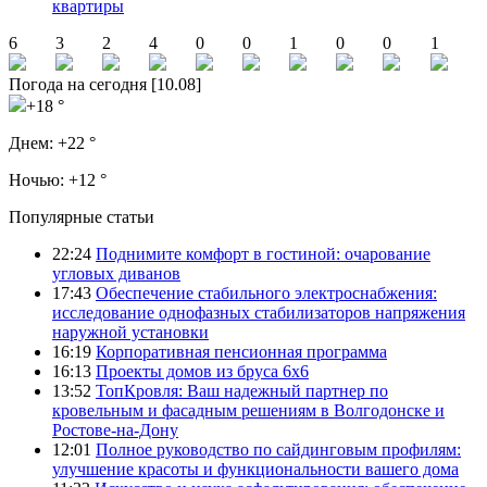
квартиры
6
3
2
4
0
0
1
0
0
1
Погода на сегодня [10.08]
+18 °
Днем:
+22 °
Ночью:
+12 °
Популярные статьи
22:24
Поднимите комфорт в гостиной: очарование
угловых диванов
17:43
Обеспечение стабильного электроснабжения:
исследование однофазных стабилизаторов напряжения
наружной установки
16:19
Корпоративная пенсионная программа
16:13
Проекты домов из бруса 6х6
13:52
ТопКровля: Ваш надежный партнер по
кровельным и фасадным решениям в Волгодонске и
Ростове-на-Дону
12:01
Полное руководство по сайдинговым профилям:
улучшение красоты и функциональности вашего дома