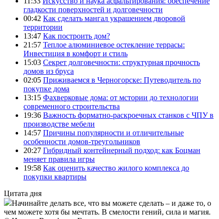
11:33
Искусство и наука асфальтирования: обеспечение
гладкости поверхностей и долговечности
00:42
Как сделать мангал украшением дворовой
территории
13:47
Как построить дом?
21:57
Теплое алюминиевое остекление террасы:
Инвестиция в комфорт и стиль
15:03
Секрет долговечности: структурная прочность
домов из бруса
02:05
Приживаемся в Черногорске: Путеводитель по
покупке дома
13:15
Фахверковые дома: от мстории до технологии
современного строительства
19:36
Важность форматно-раскроечных станков с ЧПУ в
производстве мебели
14:57
Причины популярности и отличительные
особенности домов-треугольников
20:27
Гибридный контейнерный подход: как Боцман
меняет правила игры
19:58
Как оценить качество жилого комплекса до
покупки квартиры
Цитата дня
Начинайте делать все, что вы можете сделать – и даже то, о
чем можете хотя бы мечтать. В смелости гений, сила и магия.