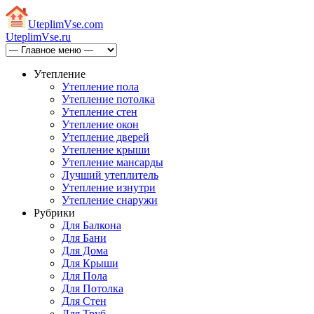
Uteplim
Vse.com
Uteplim
Vse.ru
Утепление
Утепление пола
Утепление потолка
Утепление стен
Утепление окон
Утепление дверей
Утепление крыши
Утепление мансарды
Лучший утеплитель
Утепление изнутри
Утепление снаружи
Рубрики
Для Балкона
Для Бани
Для Дома
Для Крыши
Для Пола
Для Потолка
Для Стен
Для Труб