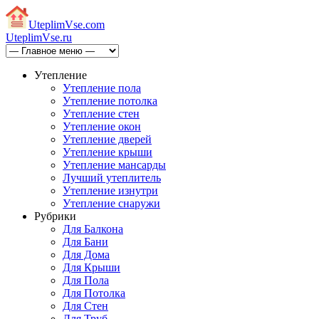
Uteplim
Vse.com
Uteplim
Vse.ru
Утепление
Утепление пола
Утепление потолка
Утепление стен
Утепление окон
Утепление дверей
Утепление крыши
Утепление мансарды
Лучший утеплитель
Утепление изнутри
Утепление снаружи
Рубрики
Для Балкона
Для Бани
Для Дома
Для Крыши
Для Пола
Для Потолка
Для Стен
Для Труб