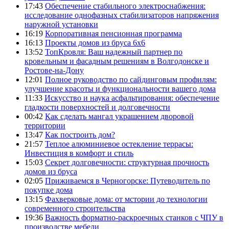
17:43
Обеспечение стабильного электроснабжения:
исследование однофазных стабилизаторов напряжения
наружной установки
16:19
Корпоративная пенсионная программа
16:13
Проекты домов из бруса 6х6
13:52
ТопКровля: Ваш надежный партнер по
кровельным и фасадным решениям в Волгодонске и
Ростове-на-Дону
12:01
Полное руководство по сайдинговым профилям:
улучшение красоты и функциональности вашего дома
11:33
Искусство и наука асфальтирования: обеспечение
гладкости поверхностей и долговечности
00:42
Как сделать мангал украшением дворовой
территории
13:47
Как построить дом?
21:57
Теплое алюминиевое остекление террасы:
Инвестиция в комфорт и стиль
15:03
Секрет долговечности: структурная прочность
домов из бруса
02:05
Приживаемся в Черногорске: Путеводитель по
покупке дома
13:15
Фахверковые дома: от мстории до технологии
современного строительства
19:36
Важность форматно-раскроечных станков с ЧПУ в
производстве мебели