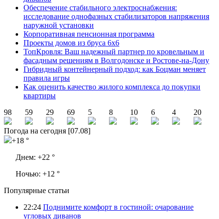
Обеспечение стабильного электроснабжения:
исследование однофазных стабилизаторов напряжения
наружной установки
Корпоративная пенсионная программа
Проекты домов из бруса 6х6
ТопКровля: Ваш надежный партнер по кровельным и
фасадным решениям в Волгодонске и Ростове-на-Дону
Гибридный контейнерный подход: как Боцман меняет
правила игры
Как оценить качество жилого комплекса до покупки
квартиры
98
59
29
69
5
8
10
6
4
20
Погода на сегодня [07.08]
+18 °
Днем:
+22 °
Ночью:
+12 °
Популярные статьи
22:24
Поднимите комфорт в гостиной: очарование
угловых диванов