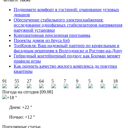
Поднимите комфорт в гостиной: очарование угловых
диванов
Обеспечение стабильного электроснабжения:
исследование однофазных стабилизаторов напряжения
наружной установки
Корпоративная пенсионная программа
Проекты домов из бруса 6х6
ТопКровля: Ваш надежный партнер по кровельным и
фасадным решениям в Волгодонске и Ростове-на-Дону
Гибридный контейнерный подход: как Боцман меняет
правила игры
Как оценить качество жилого комплекса до покупки
квартиры
91
55
27
64
5
7
9
5
4
18
Погода на сегодня [09.08]
+18 °
Днем:
+22 °
Ночью:
+12 °
Популярные статьи