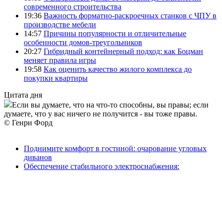
современного строительства
19:36
Важность форматно-раскроечных станков с ЧПУ в
производстве мебели
14:57
Причины популярности и отличительные
особенности домов-треугольников
20:27
Гибридный контейнерный подход: как Боцман
меняет правила игры
19:58
Как оценить качество жилого комплекса до
покупки квартиры
Цитата дня
Если вы думаете, что на что-то способны, вы правы; если
думаете, что у вас ничего не получится - вы тоже правы.
© Генри Форд
Поднимите комфорт в гостиной: очарование угловых
диванов
Обеспечение стабильного электроснабжения:
исследование однофазных стабилизаторов напряжения
наружной установки
Корпоративная пенсионная программа
Проекты домов из бруса 6х6
© 2026 Утепление дома своими руками "
uteplimvse.com
".