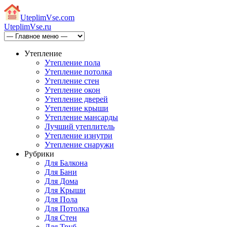
Uteplim
Vse.com
Uteplim
Vse.ru
Утепление
Утепление пола
Утепление потолка
Утепление стен
Утепление окон
Утепление дверей
Утепление крыши
Утепление мансарды
Лучший утеплитель
Утепление изнутри
Утепление снаружи
Рубрики
Для Балкона
Для Бани
Для Дома
Для Крыши
Для Пола
Для Потолка
Для Стен
Для Труб