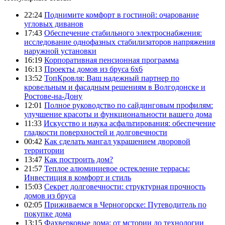
22:24
Поднимите комфорт в гостиной: очарование
угловых диванов
17:43
Обеспечение стабильного электроснабжения:
исследование однофазных стабилизаторов напряжения
наружной установки
16:19
Корпоративная пенсионная программа
16:13
Проекты домов из бруса 6х6
13:52
ТопКровля: Ваш надежный партнер по
кровельным и фасадным решениям в Волгодонске и
Ростове-на-Дону
12:01
Полное руководство по сайдинговым профилям:
улучшение красоты и функциональности вашего дома
11:33
Искусство и наука асфальтирования: обеспечение
гладкости поверхностей и долговечности
00:42
Как сделать мангал украшением дворовой
территории
13:47
Как построить дом?
21:57
Теплое алюминиевое остекление террасы:
Инвестиция в комфорт и стиль
15:03
Секрет долговечности: структурная прочность
домов из бруса
02:05
Приживаемся в Черногорске: Путеводитель по
покупке дома
13:15
Фахверковые дома: от мстории до технологии