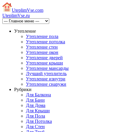
Uteplim
Vse.com
Uteplim
Vse.ru
Утепление
Утепление пола
Утепление потолка
Утепление стен
Утепление окон
Утепление дверей
Утепление крыши
Утепление мансарды
Лучший утеплитель
Утепление изнутри
Утепление снаружи
Рубрики
Для Балкона
Для Бани
Для Дома
Для Крыши
Для Пола
Для Потолка
Для Стен
Для Труб