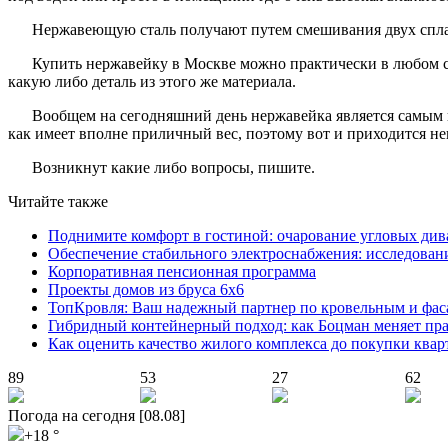
Нержавеющую сталь получают путем смешивания двух сплаво
Купить
нержавейку в Москве
можно практически в любом сп
какую либо деталь из этого же материала.
Вообщем на сегодняшний день нержавейка является самым в
как имеет вполне приличный вес, поэтому вот и приходится не
Возникнут какие либо вопросы, пишите.
Читайте также
Поднимите комфорт в гостиной: очарование угловых див
Обеспечение стабильного электроснабжения: исследован
Корпоративная пенсионная программа
Проекты домов из бруса 6х6
ТопКровля: Ваш надежный партнер по кровельным и фас
Гибридный контейнерный подход: как Боцман меняет пр
Как оценить качество жилого комплекса до покупки ква
89
53
27
62
Погода на сегодня [08.08]
+18 °