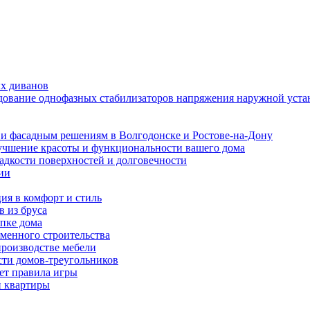
ых диванов
едование однофазных стабилизаторов напряжения наружной уста
и фасадным решениям в Волгодонске и Ростове-на-Дону
учшение красоты и функциональности вашего дома
ладкости поверхностей и долговечности
ии
ия в комфорт и стиль
в из бруса
пке дома
еменного строительства
производстве мебели
ти домов-треугольников
ет правила игры
и квартиры