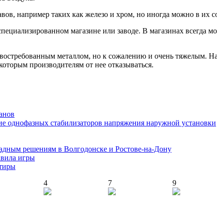
в, например таких как железо и хром, но иногда можно в их со
ециализированном магазине или заводе. В магазинах всегда мо
остребованным металлом, но к сожалению и очень тяжелым. Нап
которым производителям от нее отказываться.
анов
ие однофазных стабилизаторов напряжения наружной установки
адным решениям в Волгодонске и Ростове-на-Дону
авила игры
ртиры
4
7
9