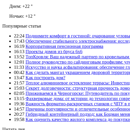
Днем:
+22 °
Ночью:
+12 °
Популярные статьи
22:24
Поднимите комфорт в гостиной: очарование углов
17:43
Обеспечение стабильного электроснабжения: иссл
16:19
Корпоративная пенсионная программа
16:13
Проекты домов из бруса 6х6
13:52
ТопКровля: Ваш надежный партнер по кровельным 
12:01
Полное руководство по сайдинговым профилям: ул
11:33
Искусство и наука асфальтирования: обеспечение г
00:42
Как сделать мангал украшением дворовой территор
13:47
Как построить дом?
21:57
Теплое алюминиевое остекление террасы: Инвестиц
15:03
Секрет долговечности: структурная прочность домо
02:05
Приживаемся в Черногорске: Путеводитель по поку
13:15
Фахверковые дома: от мстории до технологии совр
19:36
Важность форматно-раскроечных станков с ЧПУ в 
14:57
Причины популярности и отличительные особеннос
20:27
Гибридный контейнерный подход: как Боцман меня
19:58
Как оценить качество жилого комплекса до покупк
Цитата дня