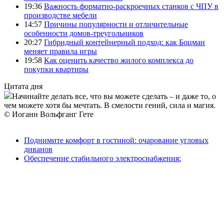
19:36
Важность форматно-раскроечных станков с ЧПУ в
производстве мебели
14:57
Причины популярности и отличительные
особенности домов-треугольников
20:27
Гибридный контейнерный подход: как Боцман
меняет правила игры
19:58
Как оценить качество жилого комплекса до
покупки квартиры
Цитата дня
Начинайте делать все, что вы можете сделать – и даже то, о
чем можете хотя бы мечтать. В смелости гений, сила и магия.
© Иоганн Вольфганг Гете
Поднимите комфорт в гостиной: очарование угловых
диванов
Обеспечение стабильного электроснабжения:
исследование однофазных стабилизаторов напряжения
наружной установки
Корпоративная пенсионная программа
Проекты домов из бруса 6х6
© 2026 Утепление дома своими руками "
uteplimvse.com
".
При перепечатке, копировании, цитировании материалов