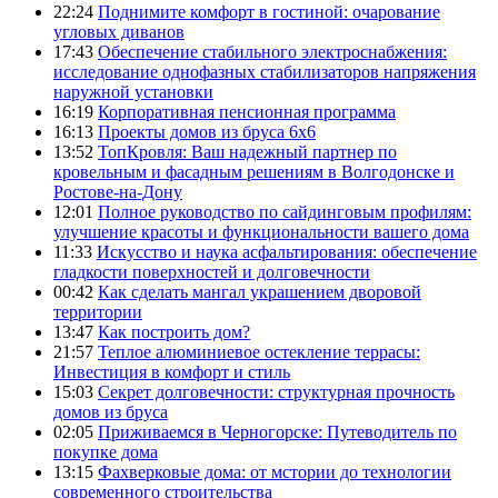
22:24
Поднимите комфорт в гостиной: очарование
угловых диванов
17:43
Обеспечение стабильного электроснабжения:
исследование однофазных стабилизаторов напряжения
наружной установки
16:19
Корпоративная пенсионная программа
16:13
Проекты домов из бруса 6х6
13:52
ТопКровля: Ваш надежный партнер по
кровельным и фасадным решениям в Волгодонске и
Ростове-на-Дону
12:01
Полное руководство по сайдинговым профилям:
улучшение красоты и функциональности вашего дома
11:33
Искусство и наука асфальтирования: обеспечение
гладкости поверхностей и долговечности
00:42
Как сделать мангал украшением дворовой
территории
13:47
Как построить дом?
21:57
Теплое алюминиевое остекление террасы:
Инвестиция в комфорт и стиль
15:03
Секрет долговечности: структурная прочность
домов из бруса
02:05
Приживаемся в Черногорске: Путеводитель по
покупке дома
13:15
Фахверковые дома: от мстории до технологии
современного строительства