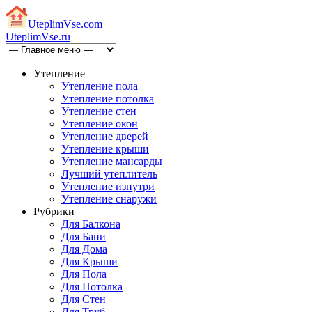
Uteplim
Vse.com
Uteplim
Vse.ru
Утепление
Утепление пола
Утепление потолка
Утепление стен
Утепление окон
Утепление дверей
Утепление крыши
Утепление мансарды
Лучший утеплитель
Утепление изнутри
Утепление снаружи
Рубрики
Для Балкона
Для Бани
Для Дома
Для Крыши
Для Пола
Для Потолка
Для Стен
Для Труб