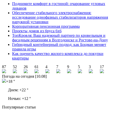
Поднимите комфорт в гостиной: очарование угловых
диванов
Обеспечение стабильного электроснабжения:
исследование однофазных стабилизаторов напряжения
наружной установки
Корпоративная пенсионная программа
Проекты домов из бруса 6х6
ТопКровля: Ваш надежный партнер по кровельным и
фасадным решениям в Волгодонске и Ростове-на-Дону
Гибридный контейнерный подход: как Боцман меняет
правила игры
Как оценить качество жилого комплекса до покупки
квартиры
87
52
26
61
4
7
9
5
3
17
Погода на сегодня [10.08]
+18 °
Днем:
+22 °
Ночью:
+12 °
Популярные статьи