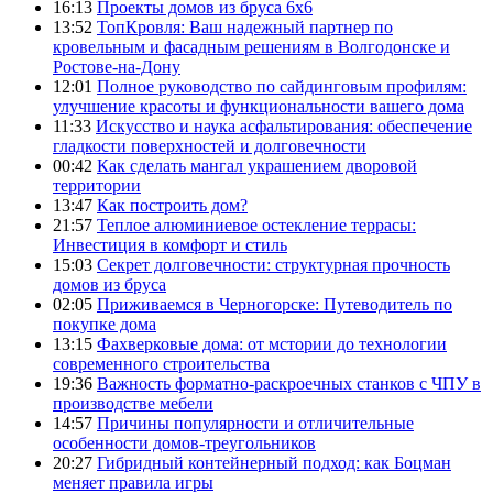
16:13
Проекты домов из бруса 6х6
13:52
ТопКровля: Ваш надежный партнер по
кровельным и фасадным решениям в Волгодонске и
Ростове-на-Дону
12:01
Полное руководство по сайдинговым профилям:
улучшение красоты и функциональности вашего дома
11:33
Искусство и наука асфальтирования: обеспечение
гладкости поверхностей и долговечности
00:42
Как сделать мангал украшением дворовой
территории
13:47
Как построить дом?
21:57
Теплое алюминиевое остекление террасы:
Инвестиция в комфорт и стиль
15:03
Секрет долговечности: структурная прочность
домов из бруса
02:05
Приживаемся в Черногорске: Путеводитель по
покупке дома
13:15
Фахверковые дома: от мстории до технологии
современного строительства
19:36
Важность форматно-раскроечных станков с ЧПУ в
производстве мебели
14:57
Причины популярности и отличительные
особенности домов-треугольников
20:27
Гибридный контейнерный подход: как Боцман
меняет правила игры