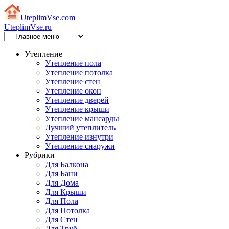
Uteplim
Vse.com
Uteplim
Vse.ru
Утепление
Утепление пола
Утепление потолка
Утепление стен
Утепление окон
Утепление дверей
Утепление крыши
Утепление мансарды
Лучший утеплитель
Утепление изнутри
Утепление снаружи
Рубрики
Для Балкона
Для Бани
Для Дома
Для Крыши
Для Пола
Для Потолка
Для Стен
Для Труб