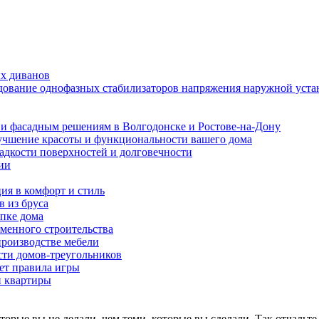
ых диванов
едование однофазных стабилизаторов напряжения наружной уста
и фасадным решениям в Волгодонске и Ростове-на-Дону
учшение красоты и функциональности вашего дома
ладкости поверхностей и долговечности
ии
ия в комфорт и стиль
в из бруса
пке дома
еменного строительства
производстве мебели
ти домов-треугольников
ет правила игры
и квартиры
оторые вы не делали, чем теми, которые вы сделали. Так отчальт