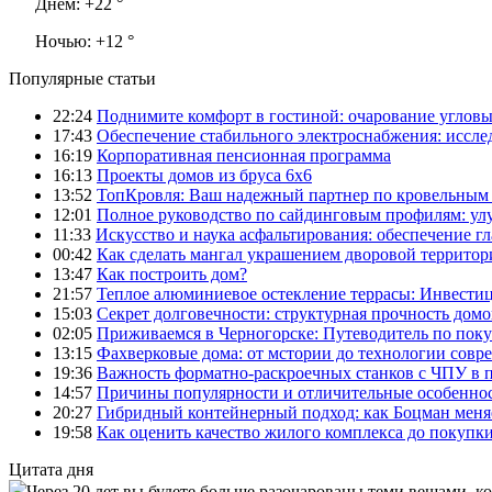
Днем:
+22 °
Ночью:
+12 °
Популярные статьи
22:24
Поднимите комфорт в гостиной: очарование углов
17:43
Обеспечение стабильного электроснабжения: иссл
16:19
Корпоративная пенсионная программа
16:13
Проекты домов из бруса 6х6
13:52
ТопКровля: Ваш надежный партнер по кровельным 
12:01
Полное руководство по сайдинговым профилям: ул
11:33
Искусство и наука асфальтирования: обеспечение г
00:42
Как сделать мангал украшением дворовой территор
13:47
Как построить дом?
21:57
Теплое алюминиевое остекление террасы: Инвестиц
15:03
Секрет долговечности: структурная прочность домо
02:05
Приживаемся в Черногорске: Путеводитель по поку
13:15
Фахверковые дома: от мстории до технологии совр
19:36
Важность форматно-раскроечных станков с ЧПУ в 
14:57
Причины популярности и отличительные особеннос
20:27
Гибридный контейнерный подход: как Боцман меня
19:58
Как оценить качество жилого комплекса до покупк
Цитата дня
Через 20 лет вы будете больше разочарованы теми вещами, к