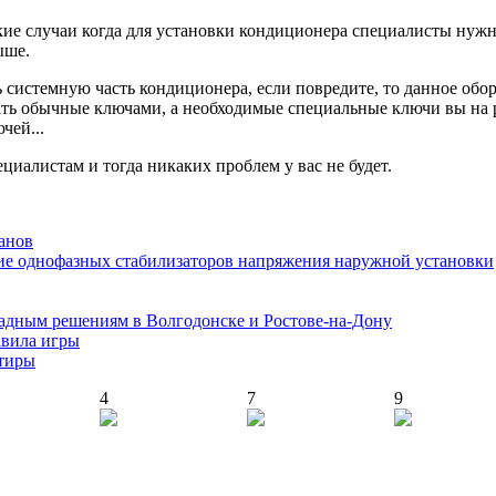
такие случаи когда для установки кондиционера специалисты нуж
ыше.
 системную часть кондиционера, если повредите, то данное обо
ать обычные ключами, а необходимые специальные ключи вы на р
чей...
циалистам и тогда никаких проблем у вас не будет.
анов
ие однофазных стабилизаторов напряжения наружной установки
адным решениям в Волгодонске и Ростове-на-Дону
авила игры
ртиры
4
7
9