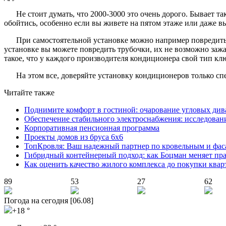
Не стоит думать, что 2000-3000 это очень дорого. Бывает 
обойтись, особенно если вы живете на пятом этаже или даже в
При самостоятельной установке можно например повредить
установке вы можете повредить трубочки, их не возможно заж
такое, что у каждого производителя кондиционера свой тип клю
На этом все, доверяйте установку кондиционеров только спе
Читайте также
Поднимите комфорт в гостиной: очарование угловых див
Обеспечение стабильного электроснабжения: исследован
Корпоративная пенсионная программа
Проекты домов из бруса 6х6
ТопКровля: Ваш надежный партнер по кровельным и фас
Гибридный контейнерный подход: как Боцман меняет пр
Как оценить качество жилого комплекса до покупки ква
89
53
27
62
Погода на сегодня [06.08]
+18 °