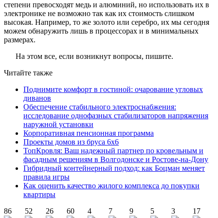
степени превосходят медь и алюминий, но использовать их в
электронике не возможно так как их стоимость слишком
высокая. Например, то же золото или серебро, их мы сегодня
можем обнаружить лишь в процессорах и в минимальных
размерах.
На этом все, если возникнут вопросы, пишите.
Читайте также
Поднимите комфорт в гостиной: очарование угловых
диванов
Обеспечение стабильного электроснабжения:
исследование однофазных стабилизаторов напряжения
наружной установки
Корпоративная пенсионная программа
Проекты домов из бруса 6х6
ТопКровля: Ваш надежный партнер по кровельным и
фасадным решениям в Волгодонске и Ростове-на-Дону
Гибридный контейнерный подход: как Боцман меняет
правила игры
Как оценить качество жилого комплекса до покупки
квартиры
86
52
26
60
4
7
9
5
3
17