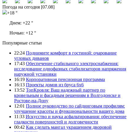
Погода на сегодня [07.08]
+18 °
Днем:
+22 °
Ночью:
+12 °
Популярные статьи
22:24
Поднимите комфорт в гостиной: очарование
угловых диванов
17:43
Обеспечение стабильного электроснабжения:
исследование однофазных стабилизаторов напряжения
наружной установки
16:19
Корпоративная пенсионная программа
16:13
Проекты домов из бруса 6х6
13:52
ТопКровля: Ваш надежный партнер по
кровельным и фасадным решениям в Волгодонске и
Ростове-на-Дону
12:01
Полное руководство по сайдинговым профилям:
улучшение красоты и функциональности вашего дома
11:33
Искусство и наука асфальтирования: обеспечение
гладкости поверхностей и долговечности
00:42
Как сделать мангал украшением дворовой