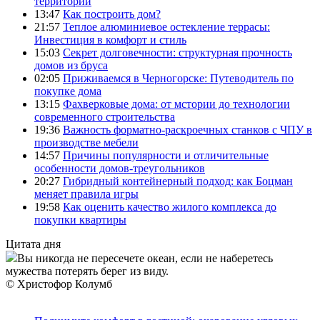
территории
13:47
Как построить дом?
21:57
Теплое алюминиевое остекление террасы:
Инвестиция в комфорт и стиль
15:03
Секрет долговечности: структурная прочность
домов из бруса
02:05
Приживаемся в Черногорске: Путеводитель по
покупке дома
13:15
Фахверковые дома: от мстории до технологии
современного строительства
19:36
Важность форматно-раскроечных станков с ЧПУ в
производстве мебели
14:57
Причины популярности и отличительные
особенности домов-треугольников
20:27
Гибридный контейнерный подход: как Боцман
меняет правила игры
19:58
Как оценить качество жилого комплекса до
покупки квартиры
Цитата дня
Вы никогда не пересечете океан, если не наберетесь
мужества потерять берег из виду.
© Христофор Колумб