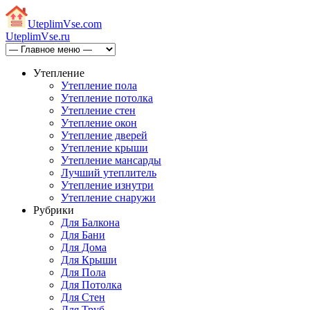
Uteplim
Vse.com
Uteplim
Vse.ru
Утепление
Утепление пола
Утепление потолка
Утепление стен
Утепление окон
Утепление дверей
Утепление крыши
Утепление мансарды
Лучший утеплитель
Утепление изнутри
Утепление снаружи
Рубрики
Для Балкона
Для Бани
Для Дома
Для Крыши
Для Пола
Для Потолка
Для Стен
Для Труб