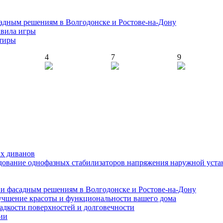
адным решениям в Волгодонске и Ростове-на-Дону
авила игры
ртиры
4
7
9
ых диванов
едование однофазных стабилизаторов напряжения наружной уста
и фасадным решениям в Волгодонске и Ростове-на-Дону
учшение красоты и функциональности вашего дома
ладкости поверхностей и долговечности
ии