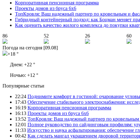
Корпоративная пенсионная программа
Проекты домов из бруса 6х6
ТопКровля: Ваш надежный партнер по кровельным и фас
Гибридный контейнерный подход: как Боцман меняет пр
Как оценить качество жилого комплекса до покупки ква
86
52
26
60
Погода на сегодня [09.08]
+18 °
Днем:
+22 °
Ночью:
+12 °
Популярные статьи
22:24
Поднимите комфорт в гостиной: очарование углов
17:43
Обеспечение стабильного электроснабжения: иссл
16:19
Корпоративная пенсионная программа
16:13
Проекты домов из бруса 6х6
13:52
ТопКровля: Ваш надежный партнер по кровельным 
12:01
Полное руководство по сайдинговым профилям: ул
11:33
Искусство и наука асфальтирования: обеспечение г
00:42
Как сделать мангал украшением дворовой территор