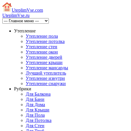
Uteplim
Vse.com
Uteplim
Vse.ru
Утепление
Утепление пола
Утепление потолка
Утепление стен
Утепление окон
Утепление дверей
Утепление крыши
Утепление мансарды
Лучший утеплитель
Утепление изнутри
Утепление снаружи
Рубрики
Для Балкона
Для Бани
Для Дома
Для Крыши
Для Пола
Для Потолка
Для Стен
Для Труб