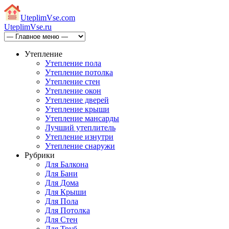
Uteplim
Vse.com
Uteplim
Vse.ru
Утепление
Утепление пола
Утепление потолка
Утепление стен
Утепление окон
Утепление дверей
Утепление крыши
Утепление мансарды
Лучший утеплитель
Утепление изнутри
Утепление снаружи
Рубрики
Для Балкона
Для Бани
Для Дома
Для Крыши
Для Пола
Для Потолка
Для Стен
Для Труб