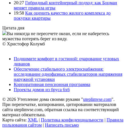
20:27
Гибридный контейнерный подход: как Боцман
меняет правила игры
19:58
Как оценить качество жилого комплекса до
покупки квартиры
Цитата дня
Вы никогда не пересечете океан, если не наберетесь
мужества потерять берег из виду.
© Христофор Колумб
Поднимите комфорт в гостиной: очарование угловых
диванов
Обеспечение стабильного электроснабжения:
исследование однофазных стабилизаторов напряжения
наружной установки
Корпоративная пенсионная программа
Проекты домов из бруса 6х6
© 2026 Утепление дома своими руками "
uteplimvse.com
".
При перепечатке, копировании, цитировании материалов
сайта uteplimvse.com, обратная ссылка на соответствующий
материал обязательна.
Карта сайта:
XML
|
Политика конфиденциальности
|
Правила
пользования сайтом
|
Написать письмо