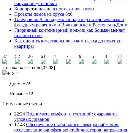
наружной установки
Корпоративная пенсионная программа
Проекты домов из бруса 6х6
ТопКровля: Ваш надежный партнер по кровельным и
фасадным решениям в Волгодонске и Ростове-на-Дону
Гибридный контейнерный подход: как Боцман меняет
правила игры
Как оценить качество жилого комплекса до покупки
квартиры
87
52
26
61
4
7
9
5
3
17
Погода на сегодня [07.08]
+18 °
Днем:
+22 °
Ночью:
+12 °
Популярные статьи
22:24
Поднимите комфорт в гостиной: очарование
угловых диванов
17:43
Обеспечение стабильного электроснабжения:
исследование однофазных стабилизаторов напряжения