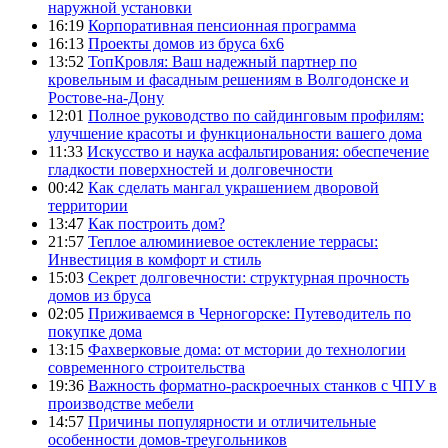
наружной установки
16:19
Корпоративная пенсионная программа
16:13
Проекты домов из бруса 6х6
13:52
ТопКровля: Ваш надежный партнер по
кровельным и фасадным решениям в Волгодонске и
Ростове-на-Дону
12:01
Полное руководство по сайдинговым профилям:
улучшение красоты и функциональности вашего дома
11:33
Искусство и наука асфальтирования: обеспечение
гладкости поверхностей и долговечности
00:42
Как сделать мангал украшением дворовой
территории
13:47
Как построить дом?
21:57
Теплое алюминиевое остекление террасы:
Инвестиция в комфорт и стиль
15:03
Секрет долговечности: структурная прочность
домов из бруса
02:05
Приживаемся в Черногорске: Путеводитель по
покупке дома
13:15
Фахверковые дома: от мстории до технологии
современного строительства
19:36
Важность форматно-раскроечных станков с ЧПУ в
производстве мебели
14:57
Причины популярности и отличительные
особенности домов-треугольников