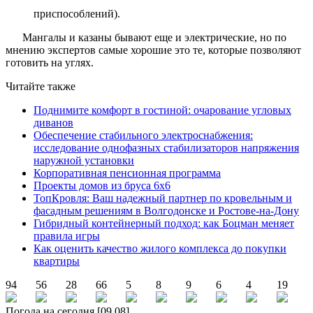
приспособлений).
Мангалы и казаны бывают еще и электрические, но по
мнению экспертов самые хорошие это те, которые позволяют
готовить на углях.
Читайте также
Поднимите комфорт в гостиной: очарование угловых
диванов
Обеспечение стабильного электроснабжения:
исследование однофазных стабилизаторов напряжения
наружной установки
Корпоративная пенсионная программа
Проекты домов из бруса 6х6
ТопКровля: Ваш надежный партнер по кровельным и
фасадным решениям в Волгодонске и Ростове-на-Дону
Гибридный контейнерный подход: как Боцман меняет
правила игры
Как оценить качество жилого комплекса до покупки
квартиры
94
56
28
66
5
8
9
6
4
19
Погода на сегодня [09.08]