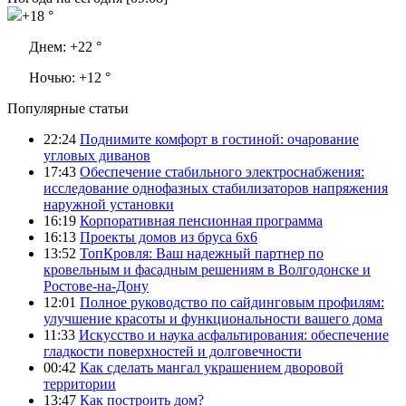
+18 °
Днем:
+22 °
Ночью:
+12 °
Популярные статьи
22:24
Поднимите комфорт в гостиной: очарование
угловых диванов
17:43
Обеспечение стабильного электроснабжения:
исследование однофазных стабилизаторов напряжения
наружной установки
16:19
Корпоративная пенсионная программа
16:13
Проекты домов из бруса 6х6
13:52
ТопКровля: Ваш надежный партнер по
кровельным и фасадным решениям в Волгодонске и
Ростове-на-Дону
12:01
Полное руководство по сайдинговым профилям:
улучшение красоты и функциональности вашего дома
11:33
Искусство и наука асфальтирования: обеспечение
гладкости поверхностей и долговечности
00:42
Как сделать мангал украшением дворовой
территории
13:47
Как построить дом?