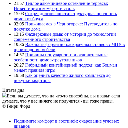
21:57
Теплое алюминиевое остекление террасы:
Инвестиция в комфорт и стиль
15:03
Секрет долговечности: структурная прочность
домов из бруса
02:05
Приживаемся в Черногорске: Путеводитель по
покупке дома
13:15
Фахверковые дома: от мстории до технологии
современного строительства
19:36
Важность форматно-раскроечных станков с ЧПУ в
производстве мебели
14:57
Причины популярности и отличительные
особенности домов-треугольников
20:27
Гибридный контейнерный подход: как Боцман
меняет правила игры
19:58
Как оценить качество жилого комплекса до
покупки квартиры
Цитата дня
Если вы думаете, что на что-то способны, вы правы; если
думаете, что у вас ничего не получится - вы тоже правы.
© Генри Форд
Поднимите комфорт в гостиной: очарование угловых
диванов