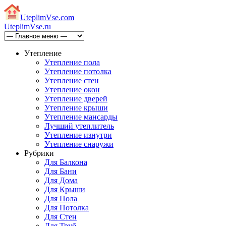
Uteplim
Vse.com
Uteplim
Vse.ru
Утепление
Утепление пола
Утепление потолка
Утепление стен
Утепление окон
Утепление дверей
Утепление крыши
Утепление мансарды
Лучший утеплитель
Утепление изнутри
Утепление снаружи
Рубрики
Для Балкона
Для Бани
Для Дома
Для Крыши
Для Пола
Для Потолка
Для Стен
Для Труб