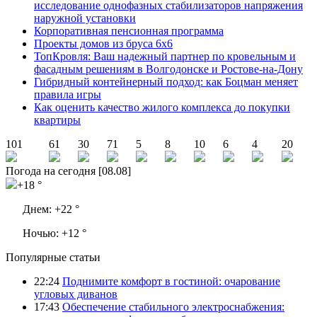
исследование однофазных стабилизаторов напряжения
наружной установки
Корпоративная пенсионная программа
Проекты домов из бруса 6х6
ТопКровля: Ваш надежный партнер по кровельным и
фасадным решениям в Волгодонске и Ростове-на-Дону
Гибридный контейнерный подход: как Боцман меняет
правила игры
Как оценить качество жилого комплекса до покупки
квартиры
101
61
30
71
5
8
10
6
4
20
Погода на сегодня [08.08]
+18 °
Днем:
+22 °
Ночью:
+12 °
Популярные статьи
22:24
Поднимите комфорт в гостиной: очарование
угловых диванов
17:43
Обеспечение стабильного электроснабжения: