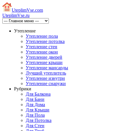
Uteplim
Vse.com
Uteplim
Vse.ru
Утепление
Утепление пола
Утепление потолка
Утепление стен
Утепление окон
Утепление дверей
Утепление крыши
Утепление мансарды
Лучший утеплитель
Утепление изнутри
Утепление снаружи
Рубрики
Для Балкона
Для Бани
Для Дома
Для Крыши
Для Пола
Для Потолка
Для Стен
Для Труб