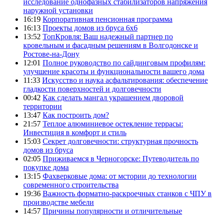
исследование однофазных стабилизаторов напряжения
наружной установки
16:19
Корпоративная пенсионная программа
16:13
Проекты домов из бруса 6х6
13:52
ТопКровля: Ваш надежный партнер по
кровельным и фасадным решениям в Волгодонске и
Ростове-на-Дону
12:01
Полное руководство по сайдинговым профилям:
улучшение красоты и функциональности вашего дома
11:33
Искусство и наука асфальтирования: обеспечение
гладкости поверхностей и долговечности
00:42
Как сделать мангал украшением дворовой
территории
13:47
Как построить дом?
21:57
Теплое алюминиевое остекление террасы:
Инвестиция в комфорт и стиль
15:03
Секрет долговечности: структурная прочность
домов из бруса
02:05
Приживаемся в Черногорске: Путеводитель по
покупке дома
13:15
Фахверковые дома: от мстории до технологии
современного строительства
19:36
Важность форматно-раскроечных станков с ЧПУ в
производстве мебели
14:57
Причины популярности и отличительные