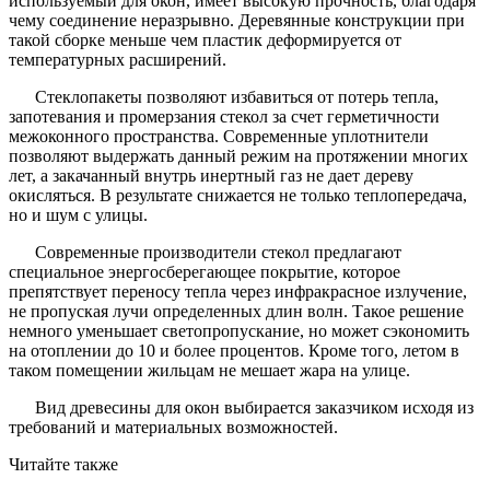
используемый для окон, имеет высокую прочность, благодаря
чему соединение неразрывно. Деревянные конструкции при
такой сборке меньше чем пластик деформируется от
температурных расширений.
Стеклопакеты позволяют избавиться от потерь тепла,
запотевания и промерзания стекол за счет герметичности
межоконного пространства. Современные уплотнители
позволяют выдержать данный режим на протяжении многих
лет, а закачанный внутрь инертный газ не дает дереву
окисляться. В результате снижается не только теплопередача,
но и шум с улицы.
Современные производители стекол предлагают
специальное энергосберегающее покрытие, которое
препятствует переносу тепла через инфракрасное излучение,
не пропуская лучи определенных длин волн. Такое решение
немного уменьшает светопропускание, но может сэкономить
на отоплении до 10 и более процентов. Кроме того, летом в
таком помещении жильцам не мешает жара на улице.
Вид древесины для окон выбирается заказчиком исходя из
требований и материальных возможностей.
Читайте также