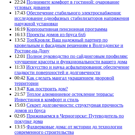
22:24
Поднимите комфорт в гостиной: очарование
угловых диванов
17:43
Обеспечение стабильного электроснабжения:
исследование однофазных стабилизаторов напряжения
наружной установки
16:19
Корпоративная пенсионная программа
16:13
Проекты домов из бруса 6х6
13:52
ТопКровля: Ваш надежный партнер по
кровельным и фасадным решениям в Волгодонске и
Ростове-на-Дону
12:01
Полное руководство по сайдинговым профилям:
улучшение красоты и функциональности вашего дома
11:33
Искусство и наука асфальтирования: обеспечение
гладкости поверхностей и долговечности
00:42
Как сделать мангал украшением дворовой
территории
13:47
Как построить дом?
21:57
Теплое алюминиевое остекление террасы:
Инвестиция в комфорт и стиль
15:03
Секрет долговечности: структурная прочность
домов из бруса
02:05
Приживаемся в Черногорске: Путеводитель по
покупке дома
13:15
Фахверковые дома: от мстории до технологии
современного строительства