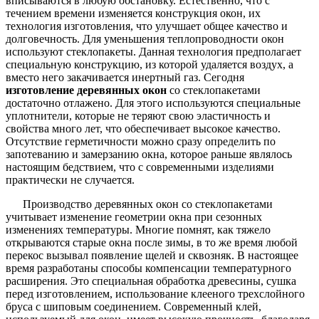
вписываются в любую обстановку. Естественно, что с
течением времени изменяется конструкция окон, их
технология изготовления, что улучшает общее качество и
долговечность. Для уменьшения теплопроводности окон
используют стеклопакеты. Данная технология предполагает
специальную конструкцию, из которой удаляется воздух, а
вместо него закачивается инертный газ. Сегодня
изготовление деревянных окон
со стеклопакетами
достаточно отлажено. Для этого используются специальные
уплотнители, которые не теряют свою эластичность и
свойства много лет, что обеспечивает высокое качество.
Отсутствие герметичности можно сразу определить по
запотеванию и замерзанию окна, которое раньше являлось
настоящим бедствием, что с современными изделиями
практически не случается.
Производство деревянных окон со стеклопакетами
учитывает изменение геометрии окна при сезонных
изменениях температуры. Многие помнят, как тяжело
открываются старые окна после зимы, в то же время любой
перекос вызывал появление щелей и сквозняк. В настоящее
время разработаны способы компенсации температурного
расширения. Это специальная обработка древесины, сушка
перед изготовлением, использование клееного трехслойного
бруса с шиповым соединением. Современный клей,