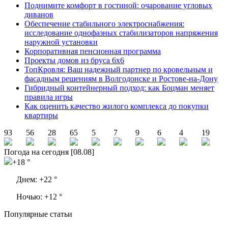
Поднимите комфорт в гостиной: очарование угловых
диванов
Обеспечение стабильного электроснабжения:
исследование однофазных стабилизаторов напряжения
наружной установки
Корпоративная пенсионная программа
Проекты домов из бруса 6х6
ТопКровля: Ваш надежный партнер по кровельным и
фасадным решениям в Волгодонске и Ростове-на-Дону
Гибридный контейнерный подход: как Боцман меняет
правила игры
Как оценить качество жилого комплекса до покупки
квартиры
93
56
28
65
5
7
9
6
4
19
Погода на сегодня [08.08]
+18 °
Днем:
+22 °
Ночью:
+12 °
Популярные статьи