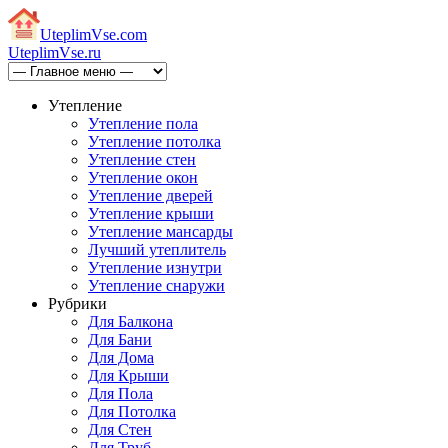
Uteplim
Vse.com
Uteplim
Vse.ru
Утепление
Утепление пола
Утепление потолка
Утепление стен
Утепление окон
Утепление дверей
Утепление крыши
Утепление мансарды
Лучший утеплитель
Утепление изнутри
Утепление снаружи
Рубрики
Для Балкона
Для Бани
Для Дома
Для Крыши
Для Пола
Для Потолка
Для Стен
Для Труб