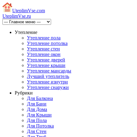
Uteplim
Vse.com
Uteplim
Vse.ru
Утепление
Утепление пола
Утепление потолка
Утепление стен
Утепление окон
Утепление дверей
Утепление крыши
Утепление мансарды
Лучший утеплитель
Утепление изнутри
Утепление снаружи
Рубрики
Для Балкона
Для Бани
Для Дома
Для Крыши
Для Пола
Для Потолка
Для Стен
Для Труб