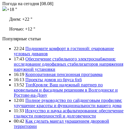
Погода на сегодня [08.08]
+18 °
Днем:
+22 °
Ночью:
+12 °
Популярные статьи
22:24
Поднимите комфорт в гостиной: очарование
угловых диванов
17:43
Обеспечение стабильного электроснабжения:
исследование однофазных стабилизаторов напряжения
наружной установки
16:19
Корпоративная пенсионная программа
16:13
Проекты домов из бруса 6х6
13:52
ТопКровля: Ваш надежный партнер по
кровельным и фасадным решениям в Волгодонске и
Ростове-на-Дону
12:01
Полное руководство по сайдинговым профилям:
улучшение красоты и функциональности вашего дома
11:33
Искусство и наука асфальтирования: обеспечение
гладкости поверхностей и долговечности
00:42
Как сделать мангал украшением дворовой
территории