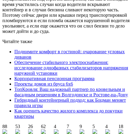
время участились случаи когда водители вскрывают
контейнер и в случаи бензина сливают некоторую часть.
Поэтому сейчас двери или крышки перед транспортировкой
пломбируются и если пломба окажется нарушенной водителя
увольняют, а если еще окажется что он слил бензин то дело
может дойти и до суда.
Читайте также
Поднимите комфорт в гостиной: очарование угловых
диванов
Обеспечение стабильного электроснабжения:
исследование однофазных стабилизаторов напряжения
наружной установки
Корпоративная пенсионная программа
Проекты домов из бруса 6х6
ТопКровля: Ваш надежный партнер по кровельным и
фасадным решениям в Волгодонске и Ростове-на-Дону
Гибридный контейнерный подход: как Боцман меняет
правила игры
Как оценить качество жилого комплекса до покупки
квартиры
88
53
26
62
4
7
9
5
4
18