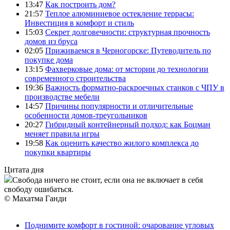
13:47
Как построить дом?
21:57
Теплое алюминиевое остекление террасы:
Инвестиция в комфорт и стиль
15:03
Секрет долговечности: структурная прочность
домов из бруса
02:05
Приживаемся в Черногорске: Путеводитель по
покупке дома
13:15
Фахверковые дома: от мстории до технологии
современного строительства
19:36
Важность форматно-раскроечных станков с ЧПУ в
производстве мебели
14:57
Причины популярности и отличительные
особенности домов-треугольников
20:27
Гибридный контейнерный подход: как Боцман
меняет правила игры
19:58
Как оценить качество жилого комплекса до
покупки квартиры
Цитата дня
Свобода ничего не стоит, если она не включает в себя
свободу ошибаться.
© Махатма Ганди
Поднимите комфорт в гостиной: очарование угловых