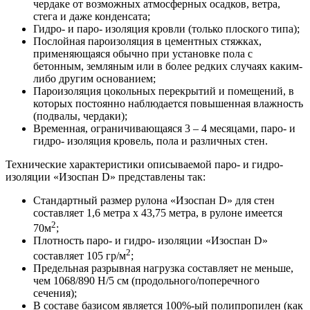
чердаке от возможных атмосферных осадков, ветра,
стега и даже конденсата;
Гидро- и паро- изоляция кровли (только плоского типа);
Послойная пароизоляция в цементных стяжках,
применяющаяся обычно при установке пола с
бетонным, земляным или в более редких случаях каким-
либо другим основанием;
Пароизоляция цокольных перекрытий и помещений, в
которых постоянно наблюдается повышенная влажность
(подвалы, чердаки);
Временная, ограничивающаяся 3 – 4 месяцами, паро- и
гидро- изоляция кровель, пола и различных стен.
Технические характеристики описываемой паро- и гидро-
изоляции «Изоспан D» представлены так:
Стандартный размер рулона «Изоспан D» для стен
составляет 1,6 метра х 43,75 метра, в рулоне имеется
2
70м
;
Плотность паро- и гидро- изоляции «Изоспан D»
2
составляет 105 гр/м
;
Предельная разрывная нагрузка составляет не меньше,
чем 1068/890 Н/5 см (продольного/поперечного
сечения);
В составе базисом является 100%-ый полипропилен (как