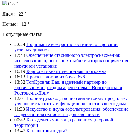
+18 °
Днем:
+22 °
Ночью:
+12 °
Популярные статьи
22:24
Поднимите комфорт в гостиной: очарование
угловых диванов
17:43
Обеспечение стабильного электроснабжения:
исследование однофазных стабилизаторов напряжения
наружной установки
16:19
Корпоративная пенсионная программа
16:13
Проекты домов из бруса 6х6
13:52
ТопКровля: Ваш надежный партнер по
кровельным и фасадным решениям в Волгодонске и
Ростове-на-Дону
12:01
Полное руководство по сайдинговым профилям:
улучшение красоты и функциональности вашего дома
11:33
Искусство и наука асфальтирования: обеспечение
гладкости поверхностей и долговечности
00:42
Как сделать мангал украшением дворовой
территории
13:47
Как построить дом?