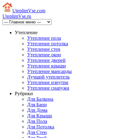
Uteplim
Vse.com
Uteplim
Vse.ru
Утепление
Утепление пола
Утепление потолка
Утепление стен
Утепление окон
Утепление дверей
Утепление крыши
Утепление мансарды
Лучший утеплитель
Утепление изнутри
Утепление снаружи
Рубрики
Для Балкона
Для Бани
Для Дома
Для Крыши
Для Пола
Для Потолка
Для Стен
Для Труб