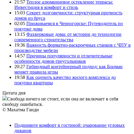
21:57
Теплое алюминиевое остекление террасы:
Инвестиция в комфорт и стиль
15:03
Секрет долговечности: структурная прочность
домов из бруса
02:05
Приживаемся в Черногорске: Путеводитель по
покупке дома
13:15
Фахверковые дома: от мстории до технологии
современного строительства
19:36
Важность форматно-раскроечных станков с ЧПУ в
производстве мебели
14:57
Причины популярности и отличительные
особенности домов-треугольников
20:27
Гибридный контейнерный подход: как Боцман
меняет правила игры
19:58
Как оценить качество жилого комплекса до
покупки квартиры
Цитата дня
Свобода ничего не стоит, если она не включает в себя
свободу ошибаться.
© Махатма Ганди
Поднимите комфорт в гостиной: очарование угловых
диванов