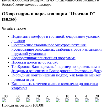
Более подробная инструкция по применению содержится в
базовой комплектации товара.
Обзор гидро- и паро- изоляции "Изоспан D"
(видео)
Читайте также
Поднимите комфорт в гостиной: очарование угловых
диванов
Обеспечение стабильного электроснабжения:
исследование однофазных стабилизаторов напряжения
наружной установки
Корпоративная пенсионная программа
Проекты домов из бруса 6х6
ТопКровля: Ваш надежный партнер по кровельным и
фасадным решениям в Волгодонске и Ростове-на-Дону
Гибридный контейнерный подход: как Боцман меняет
правила игры
Как оценить качество жилого комплекса до покупки
квартиры
100
60
30
70
5
8
10
6
4
20
Погода на сегодня [08.08]