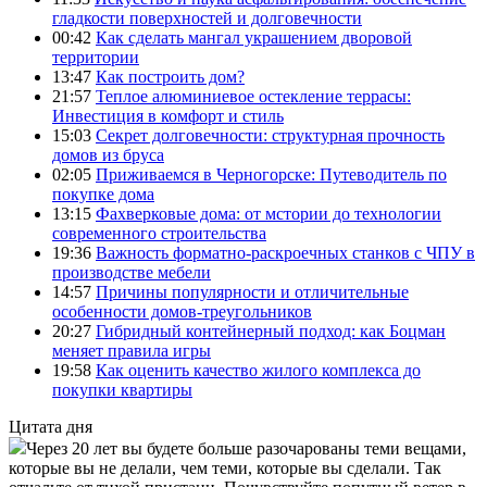
гладкости поверхностей и долговечности
00:42
Как сделать мангал украшением дворовой
территории
13:47
Как построить дом?
21:57
Теплое алюминиевое остекление террасы:
Инвестиция в комфорт и стиль
15:03
Секрет долговечности: структурная прочность
домов из бруса
02:05
Приживаемся в Черногорске: Путеводитель по
покупке дома
13:15
Фахверковые дома: от мстории до технологии
современного строительства
19:36
Важность форматно-раскроечных станков с ЧПУ в
производстве мебели
14:57
Причины популярности и отличительные
особенности домов-треугольников
20:27
Гибридный контейнерный подход: как Боцман
меняет правила игры
19:58
Как оценить качество жилого комплекса до
покупки квартиры
Цитата дня
Через 20 лет вы будете больше разочарованы теми вещами,
которые вы не делали, чем теми, которые вы сделали. Так