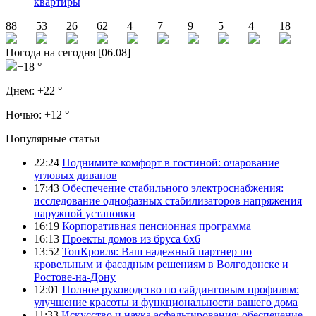
квартиры
88
53
26
62
4
7
9
5
4
18
Погода на сегодня [06.08]
+18 °
Днем:
+22 °
Ночью:
+12 °
Популярные статьи
22:24
Поднимите комфорт в гостиной: очарование
угловых диванов
17:43
Обеспечение стабильного электроснабжения:
исследование однофазных стабилизаторов напряжения
наружной установки
16:19
Корпоративная пенсионная программа
16:13
Проекты домов из бруса 6х6
13:52
ТопКровля: Ваш надежный партнер по
кровельным и фасадным решениям в Волгодонске и
Ростове-на-Дону
12:01
Полное руководство по сайдинговым профилям:
улучшение красоты и функциональности вашего дома
11:33
Искусство и наука асфальтирования: обеспечение