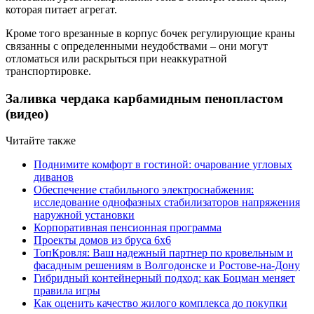
которая питает агрегат.
Кроме того врезанные в корпус бочек регулирующие краны
связанны с определенными неудобствами – они могут
отломаться или раскрыться при неаккуратной
транспортировке.
Заливка чердака карбамидным пенопластом
(видео)
Читайте также
Поднимите комфорт в гостиной: очарование угловых
диванов
Обеспечение стабильного электроснабжения:
исследование однофазных стабилизаторов напряжения
наружной установки
Корпоративная пенсионная программа
Проекты домов из бруса 6х6
ТопКровля: Ваш надежный партнер по кровельным и
фасадным решениям в Волгодонске и Ростове-на-Дону
Гибридный контейнерный подход: как Боцман меняет
правила игры
Как оценить качество жилого комплекса до покупки