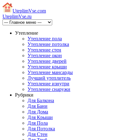
Uteplim
Vse.com
Uteplim
Vse.ru
Утепление
Утепление пола
Утепление потолка
Утепление стен
Утепление окон
Утепление дверей
Утепление крыши
Утепление мансарды
Лучший утеплитель
Утепление изнутри
Утепление снаружи
Рубрики
Для Балкона
Для Бани
Для Дома
Для Крыши
Для Пола
Для Потолка
Для Стен
Для Труб