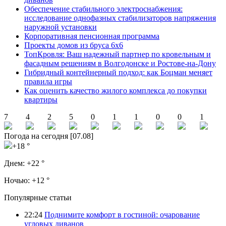
Обеспечение стабильного электроснабжения:
исследование однофазных стабилизаторов напряжения
наружной установки
Корпоративная пенсионная программа
Проекты домов из бруса 6х6
ТопКровля: Ваш надежный партнер по кровельным и
фасадным решениям в Волгодонске и Ростове-на-Дону
Гибридный контейнерный подход: как Боцман меняет
правила игры
Как оценить качество жилого комплекса до покупки
квартиры
7
4
2
5
0
1
1
0
0
1
Погода на сегодня [07.08]
+18 °
Днем:
+22 °
Ночью:
+12 °
Популярные статьи
22:24
Поднимите комфорт в гостиной: очарование
угловых диванов