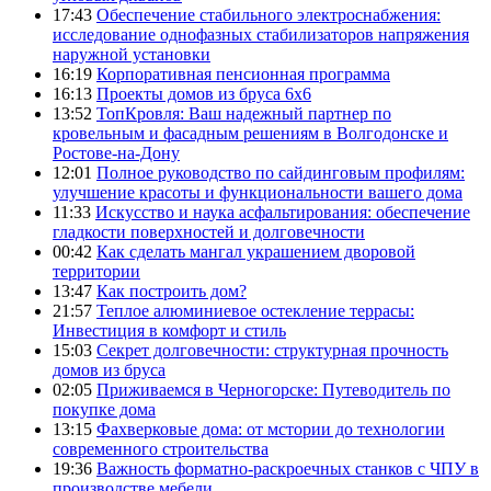
17:43
Обеспечение стабильного электроснабжения:
исследование однофазных стабилизаторов напряжения
наружной установки
16:19
Корпоративная пенсионная программа
16:13
Проекты домов из бруса 6х6
13:52
ТопКровля: Ваш надежный партнер по
кровельным и фасадным решениям в Волгодонске и
Ростове-на-Дону
12:01
Полное руководство по сайдинговым профилям:
улучшение красоты и функциональности вашего дома
11:33
Искусство и наука асфальтирования: обеспечение
гладкости поверхностей и долговечности
00:42
Как сделать мангал украшением дворовой
территории
13:47
Как построить дом?
21:57
Теплое алюминиевое остекление террасы:
Инвестиция в комфорт и стиль
15:03
Секрет долговечности: структурная прочность
домов из бруса
02:05
Приживаемся в Черногорске: Путеводитель по
покупке дома
13:15
Фахверковые дома: от мстории до технологии
современного строительства
19:36
Важность форматно-раскроечных станков с ЧПУ в
производстве мебели