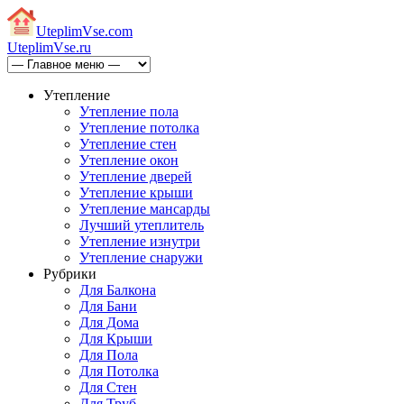
Uteplim
Vse.com
Uteplim
Vse.ru
Утепление
Утепление пола
Утепление потолка
Утепление стен
Утепление окон
Утепление дверей
Утепление крыши
Утепление мансарды
Лучший утеплитель
Утепление изнутри
Утепление снаружи
Рубрики
Для Балкона
Для Бани
Для Дома
Для Крыши
Для Пола
Для Потолка
Для Стен
Для Труб