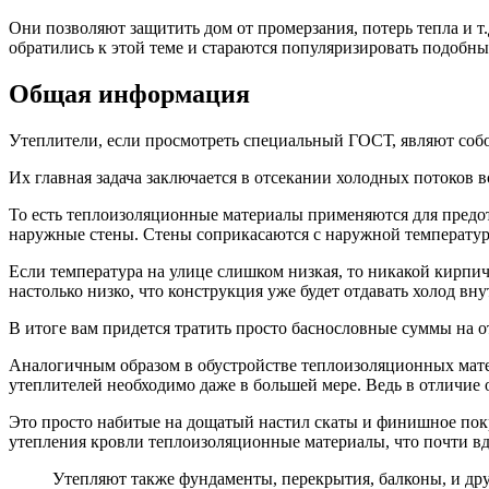
Они позволяют защитить дом от промерзания, потерь тепла и т.
обратились к этой теме и стараются популяризировать подобны
Общая информация
Утеплители, если просмотреть специальный ГОСТ, являют соб
Их главная задача заключается в отсекании холодных потоков 
То есть теплоизоляционные материалы применяются для предот
наружные стены. Стены соприкасаются с наружной температуро
Если температура на улице слишком низкая, то никакой кирпич
настолько низко, что конструкция уже будет отдавать холод вн
В итоге вам придется тратить просто баснословные суммы на от
Аналогичным образом в обустройстве теплоизоляционных мате
утеплителей необходимо даже в большей мере. Ведь в отличие о
Это просто набитые на дощатый настил скаты и финишное покр
утепления кровли теплоизоляционные материалы, что почти вдв
Утепляют также фундаменты, перекрытия, балконы, и друг