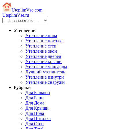
Uteplim
Vse.com
Uteplim
Vse.ru
Утепление
Утепление пола
Утепление потолка
Утепление стен
Утепление окон
Утепление дверей
Утепление крыши
Утепление мансарды
Лучший утеплитель
Утепление изнутри
Утепление снаружи
Рубрики
Для Балкона
Для Бани
Для Дома
Для Крыши
Для Пола
Для Потолка
Для Стен
Для Труб