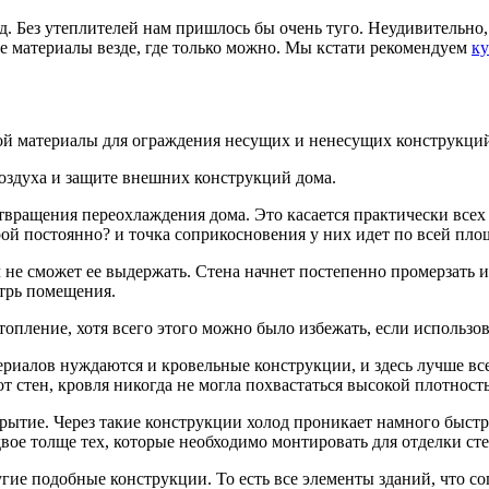
д. Без утеплителей нам пришлось бы очень туго. Неудивительно,
е материалы везде, где только можно. Мы кстати рекомендуем
ку
ой материалы для ограждения несущих и ненесущих конструкций
воздуха и защите внешних конструкций дома.
вращения переохлаждения дома. Это касается практически всех е
й постоянно? и точка соприкосновения у них идет по всей пло
 не сможет ее выдержать. Стена начнет постепенно промерзать и
утрь помещения.
опление, хотя всего этого можно было избежать, если использов
риалов нуждаются и кровельные конструкции, и здесь лучше вс
т стен, кровля никогда не могла похвастаться высокой плотност
ытие. Через такие конструкции холод проникает намного быстр
ое толще тех, которые необходимо монтировать для отделки сте
ие подобные конструкции. То есть все элементы зданий, что со