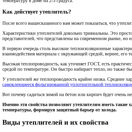
температуру в доме на 2-3 градуса.
Как действует утеплитель?
После всего вышесказанного вам может показаться, что утепли
Характеристики утеплителей довольно тривиальны. Это просто 
представителей, что представлены на современном рынке, но их
В первую очередь столь высокие теплоизоляционные характери
взаимодействия материала с окружающей средой, вернее, его т
Высокая теплопроводность, как уточняет ГОСТ, есть практичес
средой по температуре. Он быстро набирает тепло, но также быс
У утеплителей же теплопроводность крайне низка. Средние хара
самоклеющееся фольгированной уплотнительной теплоизоляц
Вот почему садиться зимой на бетон или кирпич будет очень не
Именно эти свойства позволяют утеплителям иметь такие 
температуры, формируя защитный барьер от холода.
Виды утеплителей и их свойства