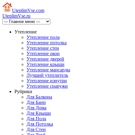
Uteplim
Vse.com
Uteplim
Vse.ru
Утепление
Утепление пола
Утепление потолка
Утепление стен
Утепление окон
Утепление дверей
Утепление крыши
Утепление мансарды
Лучший утеплитель
Утепление изнутри
Утепление снаружи
Рубрики
Для Балкона
Для Бани
Для Дома
Для Крыши
Для Пола
Для Потолка
Для Стен
Для Труб