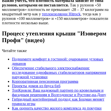
Важно учесть, что плотность материала зависит от типа
рулонов, которыми он поставляется.
Так у рулонов «50
миллиметров» плотность не превышает -28 – 37 килограмм на
квадратный метр как у
теплоизоляции Hitrock
, тогда как у
рулонов «100 миллиметров» и «150 миллиметров» показатели
плотности несколько выше.
Процесс утепления крыши "Изовером
Профи" (видео)
Читайте также
Поднимите комфорт в гостиной: очарование угловых
диванов
Обеспечение стабильного электроснабжения:
исследование однофазных стабилизаторов напряжения
наружной установки
Корпоративная пенсионная программа
Проекты домов из бруса 6х6
ТопКровля: Ваш надежный партнер по кровельным и
фасадным решениям в Волгодонске и Ростове-на-Дону
Гибридный контейнерный подход: как Боцман меняет
правила игры
Как оценить качество жилого комплекса до покупки