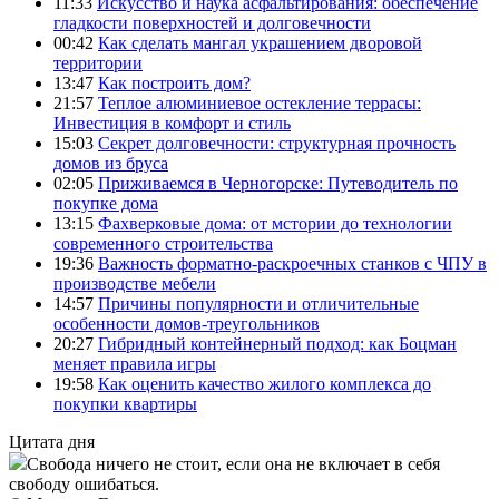
11:33
Искусство и наука асфальтирования: обеспечение
гладкости поверхностей и долговечности
00:42
Как сделать мангал украшением дворовой
территории
13:47
Как построить дом?
21:57
Теплое алюминиевое остекление террасы:
Инвестиция в комфорт и стиль
15:03
Секрет долговечности: структурная прочность
домов из бруса
02:05
Приживаемся в Черногорске: Путеводитель по
покупке дома
13:15
Фахверковые дома: от мстории до технологии
современного строительства
19:36
Важность форматно-раскроечных станков с ЧПУ в
производстве мебели
14:57
Причины популярности и отличительные
особенности домов-треугольников
20:27
Гибридный контейнерный подход: как Боцман
меняет правила игры
19:58
Как оценить качество жилого комплекса до
покупки квартиры
Цитата дня
Свобода ничего не стоит, если она не включает в себя
свободу ошибаться.