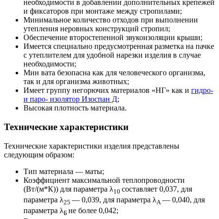
необходимости в добавлении дополнительных крепежей
и фиксаторов при монтаже между стропилами;
Минимальное количество отходов при выполнении
утепления неровных конструкций стропил;
Обеспечение второстепенной звукоизоляции крыши;
Имеется специально предусмотренная разметка на пачке
с утеплителем для удобной нарезки изделия в случае
необходимости;
Мин вата безопасна как для человеческого организма,
так и для организма животных;
Имеет группу негорючих материалов «НГ» как и
гидро-
и паро- изолятор Изоспан Д
;
Высокая плотность материала.
Технические характеристики
Технические характеристики изделия представлены
следующим образом:
Тип материала — маты;
Коэффициент максимальной теплопроводности
(Вт/(м*К)) для параметра λ
составляет 0,037, для
10
параметра λ
— 0,039, для параметра λ
— 0,040, для
25
А
параметра λ
не более 0,042;
Б