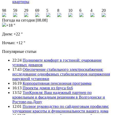
квартиры
98
59
29
69
5
8
10
6
4
20
Погода на сегодня [08.08]
+18 °
Днем:
+22 °
Ночью:
+12 °
Популярные статьи
22:24
Поднимите комфорт в гостиной: очарование
угловых диванов
17:43
Обеспечение стабильного электроснабжения:
исследование однофазных стабилизаторов напряжения
наружной установки
16:19
Корпоративная пенсионная программа
16:13
Проекты домов из бруса 6х6
13:52
ТопКровля: Ваш надежный партнер по
кровельным и фасадным решениям в Волгодонске и
Ростове-на-Дону
12:01
Полное руководство по сайдинговым профилям:
улучшение красоты и функциональности вашего дома