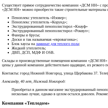
Существует прямое сотрудничество компании «ДСМ НН» с прои
«ДСМ НН» можно приобрести такие строительные материалы и 
Пеноплекс утеплитель «Изовер»;
Пеноплекс утеплитель «Корунд»;
Экструдированный пенополистирол «Кнауф»
Экструдированный пенополистирол «Роквул»;
Фанеры и брусы;
Доски и так называемая «евровагонка»;
Блок хаусы на
ламинат для теплого пола
;
Жидкий утеплитель;
ДВП, ДСП, МДФ И OSB.
Склады и производственные помещения компании «ДСМ НН» им
цены у данной компании действительно щадящие, их резкого п
Контакты: город Нижний Новгород, улица Щербакова 37. Телефо
Александр, 40 лет, Нижний Новгород:
Приобретал в данном магазине экструдированный пенопо
несколько лучше, однако в целом остался доволен. Рекомен
Компания «Теплодом»