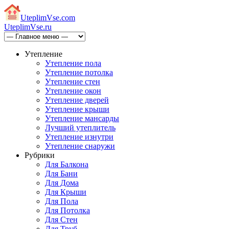
Uteplim
Vse.com
Uteplim
Vse.ru
Утепление
Утепление пола
Утепление потолка
Утепление стен
Утепление окон
Утепление дверей
Утепление крыши
Утепление мансарды
Лучший утеплитель
Утепление изнутри
Утепление снаружи
Рубрики
Для Балкона
Для Бани
Для Дома
Для Крыши
Для Пола
Для Потолка
Для Стен
Для Труб