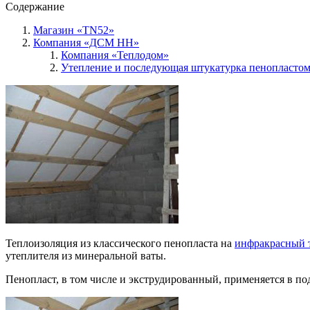
Содержание
Магазин «TN52»
Компания «ДСМ НН»
Компания «Теплодом»
Утепление и последующая штукатурка пенопластом
Теплоизоляция из классического пенопласта на
инфракрасный 
утеплителя из минеральной ваты.
Пенопласт, в том числе и экструдированный, применяется в п